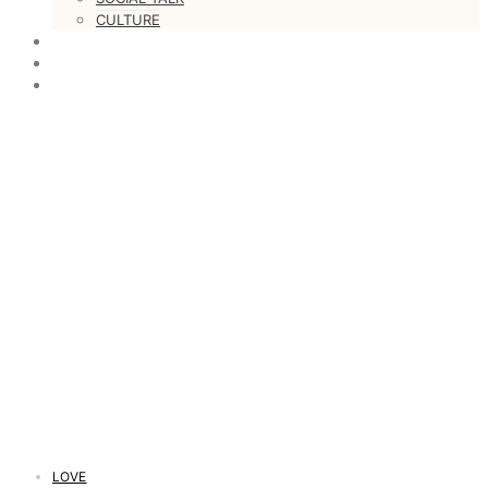
CULTURE
LOVESTARS
WRITERS
WEB RADIO
LOVE