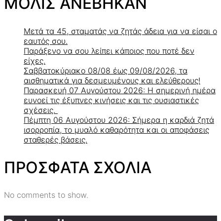
ΜΟΛΙΣ ΑΝΕΒΗΚΑΝ
Μετά τα 45, σταματάς να ζητάς άδεια για να είσαι ο
εαυτός σου.
Παράξενο να σου λείπει κάποιος που ποτέ δεν
είχες.
Σαββατοκύριακο 08/08 έως 09/08/2026, τα
αισθηματικά για δεσμευμένους και ελεύθερους!
Παρασκευή 07 Αυγούστου 2026: Η σημερινή ημέρα
ευνοεί τις έξυπνες κινήσεις και τις ουσιαστικές
σχέσεις.
Πέμπτη 06 Αυγούστου 2026: Σήμερα η καρδιά ζητά
ισορροπία, το μυαλό καθαρότητα και οι αποφάσεις
σταθερές βάσεις.
ΠΡΟΣΦΑΤΑ ΣΧΟΛΙΑ
No comments to show.