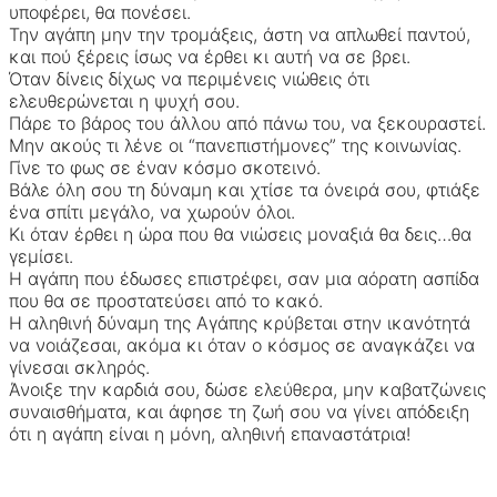
υποφέρει, θα πονέσει.
Την αγάπη μην την τρομάξεις, άστη να απλωθεί παντού,
και πού ξέρεις ίσως να έρθει κι αυτή να σε βρει.
Όταν δίνεις δίχως να περιμένεις νιώθεις ότι
ελευθερώνεται η ψυχή σου.
Πάρε το βάρος του άλλου από πάνω του, να ξεκουραστεί.
Μην ακούς τι λένε οι “πανεπιστήμονες” της κοινωνίας.
Γίνε το φως σε έναν κόσμο σκοτεινό.
Βάλε όλη σου τη δύναμη και χτίσε τα όνειρά σου, φτιάξε
ένα σπίτι μεγάλο, να χωρούν όλοι.
Κι όταν έρθει η ώρα που θα νιώσεις μοναξιά θα δεις…θα
γεμίσει.
Η αγάπη που έδωσες επιστρέφει, σαν μια αόρατη ασπίδα
που θα σε προστατεύσει από το κακό.
Η αληθινή δύναμη της Αγάπης κρύβεται στην ικανότητά
να νοιάζεσαι, ακόμα κι όταν ο κόσμος σε αναγκάζει να
γίνεσαι σκληρός.
Άνοιξε την καρδιά σου, δώσε ελεύθερα, μην καβατζώνεις
συναισθήματα, και άφησε τη ζωή σου να γίνει απόδειξη
ότι η αγάπη είναι η μόνη, αληθινή επαναστάτρια!