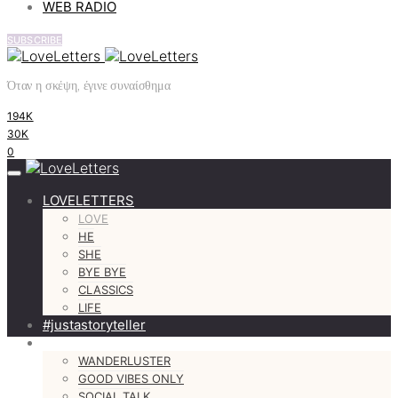
WEB RADIO
SUBSCRIBE
Όταν η σκέψη, έγινε συναίσθημα
194K
30K
0
LOVELETTERS
LOVE
HE
SHE
BYE BYE
CLASSICS
LIFE
#justastoryteller
MORE
WANDERLUSTER
GOOD VIBES ONLY
SOCIAL TALK