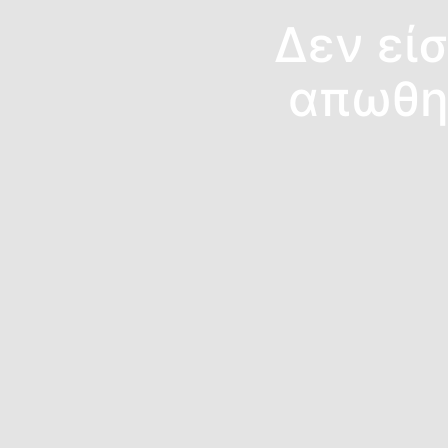
Δεν είσ
απωθημ