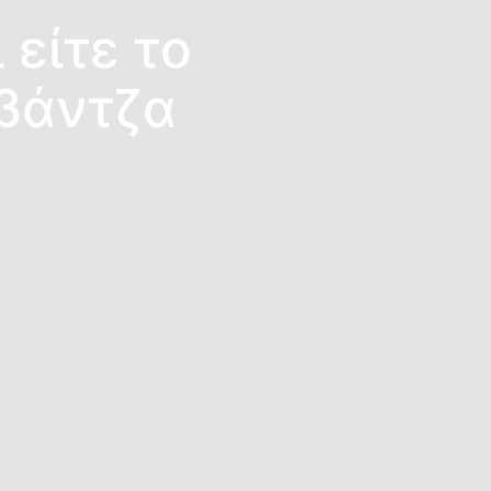
 είτε το
αβάντζα