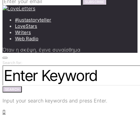
SUBSCRIBE
#justastoryteller
LoveStars
Writers
Web Radio
Όταν η σκέψη, έγινε συναίσθημα
Search for:
SEARCH
Input your search keywords and press Enter.