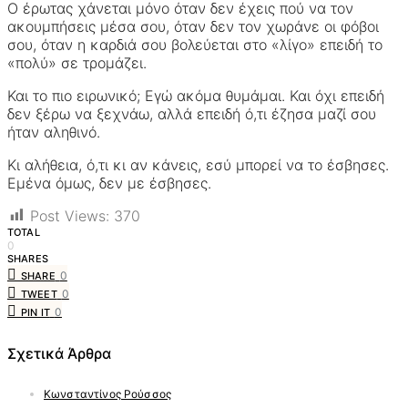
Ο έρωτας χάνεται μόνο όταν δεν έχεις πού να τον
ακουμπήσεις μέσα σου, όταν δεν τον χωράνε οι φόβοι
σου, όταν η καρδιά σου βολεύεται στο «λίγο» επειδή το
«πολύ» σε τρομάζει.
Και το πιο ειρωνικό; Εγώ ακόμα θυμάμαι. Και όχι επειδή
δεν ξέρω να ξεχνάω, αλλά επειδή ό,τι έζησα μαζί σου
ήταν αληθινό.
Κι αλήθεια, ό,τι κι αν κάνεις, εσύ μπορεί να το έσβησες.
Εμένα όμως, δεν με έσβησες.
Post Views:
370
TOTAL
0
SHARES
0
SHARE
0
TWEET
0
PIN IT
Σχετικά Άρθρα
Κωνσταντίνος Ρούσσος