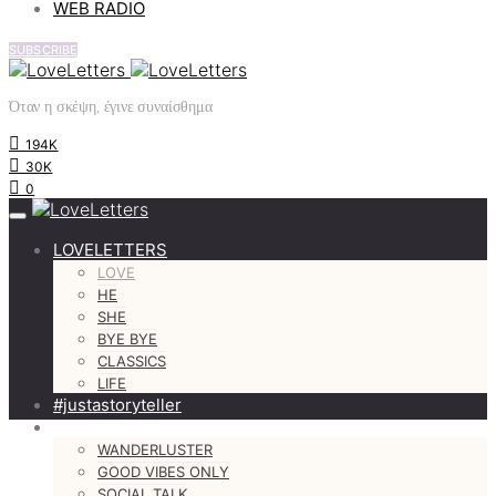
WEB RADIO
SUBSCRIBE
Όταν η σκέψη, έγινε συναίσθημα
194K
30K
0
LOVELETTERS
LOVE
HE
SHE
BYE BYE
CLASSICS
LIFE
#justastoryteller
MORE
WANDERLUSTER
GOOD VIBES ONLY
SOCIAL TALK