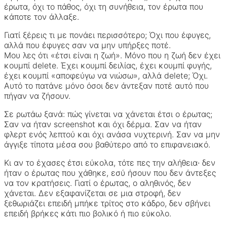
έρωτα, όχι το πάθος, όχι τη συνήθεια, τον έρωτα που
κάποτε τον άλλαξε.
Γιατί ξέρεις τι με πονάει περισσότερο; Όχι που έφυγες,
αλλά που έφυγες σαν να μην υπήρξες ποτέ.
Μου λες ότι «έτσι είναι η ζωή». Μόνο που η ζωή δεν έχει
κουμπί delete. Έχει κουμπί δειλίας, έχει κουμπί φυγής,
έχει κουμπί «αποφεύγω να νιώσω», αλλά delete; Όχι.
Αυτό το πατάνε μόνο όσοι δεν άντεξαν ποτέ αυτό που
πήγαν να ζήσουν.
Σε ρωτάω ξανά: πώς γίνεται να χάνεται έτσι ο έρωτας;
Σαν να ήταν screenshot και όχι δέρμα. Σαν να ήταν
φλερτ ενός λεπτού και όχι ανάσα νυχτερινή. Σαν να μην
άγγιξε τίποτα μέσα σου βαθύτερο από το επιφανειακό.
Κι αν το έχασες έτσι εύκολα, τότε πες την αλήθεια∙ δεν
ήταν ο έρωτας που χάθηκε, εσύ ήσουν που δεν άντεξες
να τον κρατήσεις. Γιατί ο έρωτας, ο αληθινός, δεν
χάνεται. Δεν εξαφανίζεται σε μια στροφή, δεν
ξεθωριάζει επειδή μπήκε τρίτος στο κάδρο, δεν σβήνει
επειδή βρήκες κάτι πιο βολικό ή πιο εύκολο.