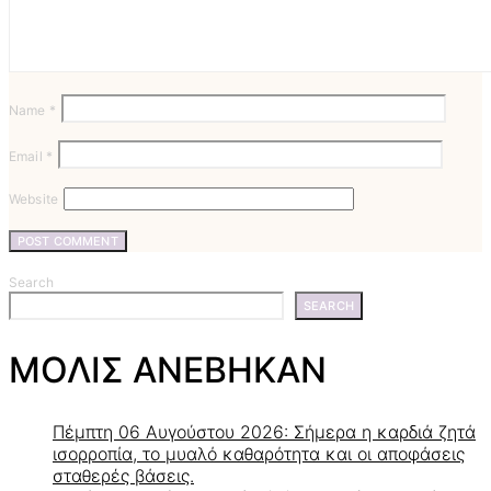
Name
*
Email
*
Website
Search
SEARCH
ΜΟΛΙΣ ΑΝΕΒΗΚΑΝ
Πέμπτη 06 Αυγούστου 2026: Σήμερα η καρδιά ζητά
ισορροπία, το μυαλό καθαρότητα και οι αποφάσεις
σταθερές βάσεις.