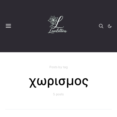
Posts by tag
χωρισμος
5 posts