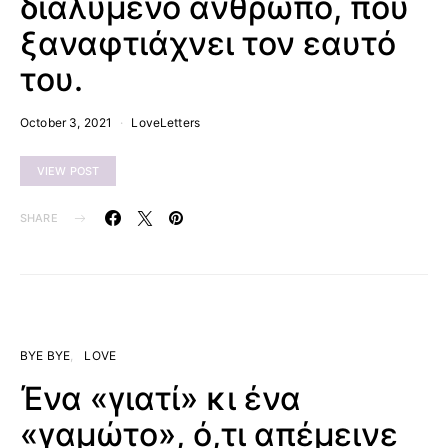
διαλυμένο άνθρωπο, που
ξαναφτιάχνει τον εαυτό
του.
October 3, 2021
LoveLetters
VIEW POST
SHARE
BYE BYE
LOVE
Ένα «γιατί» κι ένα
«γαμώτο», ό,τι απέμεινε