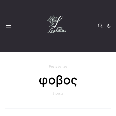
Posts by tag
φοβος
2 posts