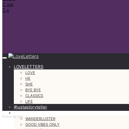
30K
0
LOVELETTERS
LOVE
HE
SHE
BYE BYE
CLASSICS
LIFE
#justastoryteller
MORE
Posts by tag
WANDERLUSTER
GOOD VIBES ONLY