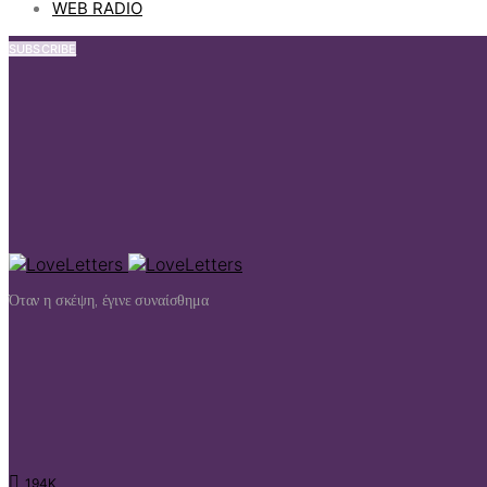
WEB RADIO
SUBSCRIBE
Όταν η σκέψη, έγινε συναίσθημα
194K