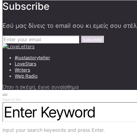
Subscribe
Εσύ μας δίνεις το email σου κι εμείς σου στ
SUBSCRIBE
#justastoryteller
LoveStars
Writers
Web Radio
Όταν η σκέψη, έγινε συναίσθημα
Search for:
Input your search keywords and press Enter.