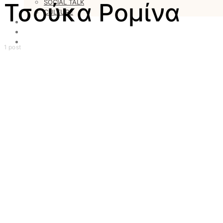
SOCIAL TALK
Τσούκα Ρομίνα
CULTURE
LOVESTARS
WRITERS
WEB RADIO
1 post