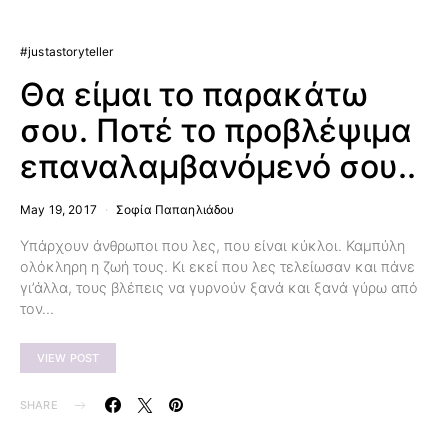
#justastoryteller
Θα είμαι το παρακάτω
σου. Ποτέ το προβλέψιμα
επαναλαμβανόμενό σου..
May 19, 2017
Σοφία Παπαηλιάδου
Υπάρχουν άνθρωποι που λες, που είναι κύκλοι. Καμπύλη
ολόκληρη η ζωή τους. Κι εκεί που λες τελείωσαν και πάνε
γι’άλλα, τους βλέπεις να γυρνούν ξανά και ξανά γύρω από
τον…
VIEW POST
SHARE