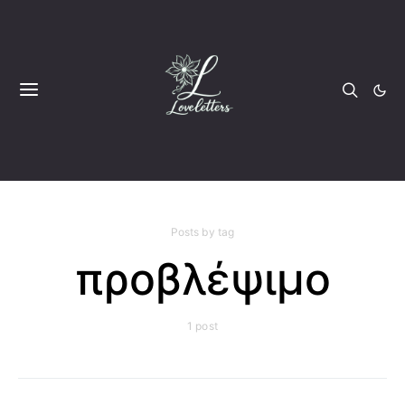
Posts by tag
προβλέψιμο
1 post