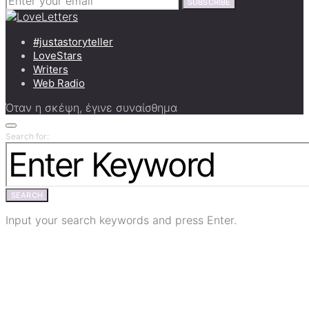
SUBSCRIBE
#justastoryteller
LoveStars
Writers
Web Radio
Όταν η σκέψη, έγινε συναίσθημα
Search for:
SEARCH
Input your search keywords and press Enter.