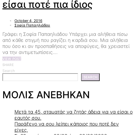
είσαι ποτέ πια ίδιος
October 4, 2016
Σοφία Παπαηλιάδου
Γράφει η Σοφία Παπαηλιάδου Υπάρχει μια αλήθεια πίσω
από κάθε στιγμή που ραγίζει η καρδιά σου. Μια αλήθεια
που όσο κι αν προσπαθήσεις να αποφύγεις, θα χρειαστεί
να την αντιμετωπίσεις.…
VIEW POST
SHARE
Search
SEARCH
ΜΟΛΙΣ ΑΝΕΒΗΚΑΝ
Μετά τα 45, σταματάς να ζητάς άδεια για να είσαι ο
εαυτός σου.
Παράξενο να σου λείπει κάποιος που ποτέ δεν
είχες.