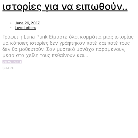
ιστορίες για να ειπωθούν..
June 26, 2017
LoveLetters
Γράφει η Luna Punk Είμαστε όλοι κομμάτια μιας ιστορίας,
μα κάποιες ιστορίες δεν γράφτηκαν ποτέ και ποτέ τους
δεν θα μαθευτούν. Σαν μυστικό μονάχα παραμένουν,
μέσα στα χείλη τους πεθαίνουν και…
VIEW POST
SHARE