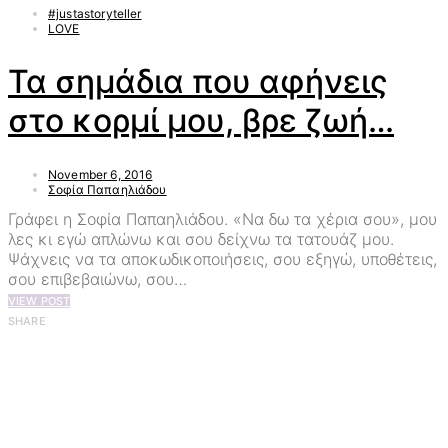
#justastoryteller
LOVE
Τα σημάδια που αφήνεις
στο κορμί μου, βρε ζωή…
November 6, 2016
Σοφία Παπαηλιάδου
Γράφει η Σοφία Παπαηλιάδου. «Να δω τα χέρια σου», μου
λες κι εγώ απλώνω και σου δείχνω τα τατουάζ μου.
Ψάχνεις να τα αποκωδικοποιήσεις, σου εξηγώ, υποθέτεις,
σου επιβεβαιώνω, σου…
VIEW POST
SHARE