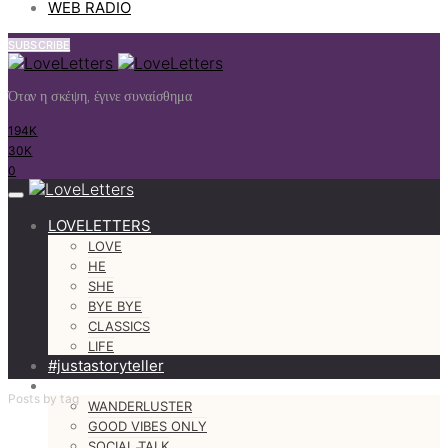
WEB RADIO
SUBSCRIBE
Όταν η σκέψη, έγινε συναίσθημα
194K
30K
0
LOVELETTERS
LOVE
HE
SHE
BYE BYE
CLASSICS
LIFE
#justastoryteller
MORE
Posts by tag
WANDERLUSTER
GOOD VIBES ONLY
SOCIAL TALK