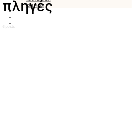
πληγές
CULTURE
LOVESTARS
WRITERS
WEB RADIO
6 posts