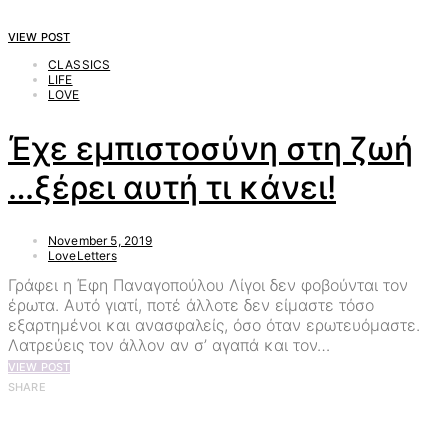
VIEW POST
CLASSICS
LIFE
LOVE
Έχε εμπιστοσύνη στη ζωή
…ξέρει αυτή τι κάνει!
November 5, 2019
LoveLetters
Γράφει η Έφη Παναγοπούλου Λίγοι δεν φοβούνται τον
έρωτα. Αυτό γιατί, ποτέ άλλοτε δεν είμαστε τόσο
εξαρτημένοι και ανασφαλείς, όσο όταν ερωτευόμαστε.
Λατρεύεις τον άλλον αν σ’ αγαπά και τον…
VIEW POST
SHARE