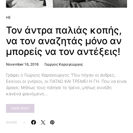
HE
Τον άντρα παλιάς κοπής,
να τον αναζητάς μόνο αν
μπορείς να τον αντέξεις!
November 16, 2016
Γιώργος Καραγεώργος
Γράφει ο Γιώργος Καραγεώργος “Που πήγαν οι άνδρες;
Εκείνοι οι γνήσιοι, οι ΠΑΤΑΩ ΚΑΙ ΤΡΕΜΕΙ Η ΓΗ. Που να είναι
άραγε; Μήπως τους πάτησε το τρένο, μήπως συνέβη
κανένα φαινόμενο…
VIEW POST
SHARE