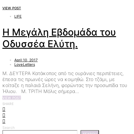
VIEW POST
LIFE
Η Μεγάλη Εβδομάδα του
Οδυσσέα Ελύτη.
April 10, 2017
LoveLetters
Μ. ΔΕΥΤΕΡΑ Κατάκοπος από τις ουράνιες περιπέτειες,
έπεσα τις πρωινές ώρες να κοιμηθώ. Στο τζάμι, με
κοίταζε η παλαιά Σελήνη, φορώντας την προσωπίδα του
Ήλιου. Μ. ΤΡΙΤΗ Μόλις σήμερα…
VIEW POST
SHARE
Search
SEARCH