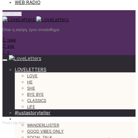
WEB RADIO
SUBSCRIBE
Όταν η σκέψη, έγινε συναίσθημα
194K
30K
0
LOVELETTERS
LOVE
HE
SHE
BYE BYE
CLASSICS
LIFE
#justastoryteller
MORE
Posts by tag
WANDERLUSTER
GOOD VIBES ONLY
SOCIAL TALK