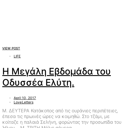
VIEW POST
LIFE
Η Μεγάλη Εβδομάδα του
Οδυσσέα Ελύτη.
April 10, 2017
LoveLetters
Μ. ΔΕΥΤΕΡΑ Κατάκοπος από τις ουράνιες περιπέτειες,
έπεσα τις πρωινές ώρες να κοιμηθώ. Στο τζάμι, με
κοίταζε η παλαιά Σελήνη, φορώντας την προσωπίδα του
Ήλιου. Μ. ΤΡΙΤΗ Μόλις σήμερα…