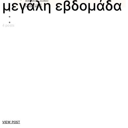
μεγάλη εβδομάδα
CULTURE
LOVESTARS
WRITERS
WEB RADIO
4 posts
VIEW POST