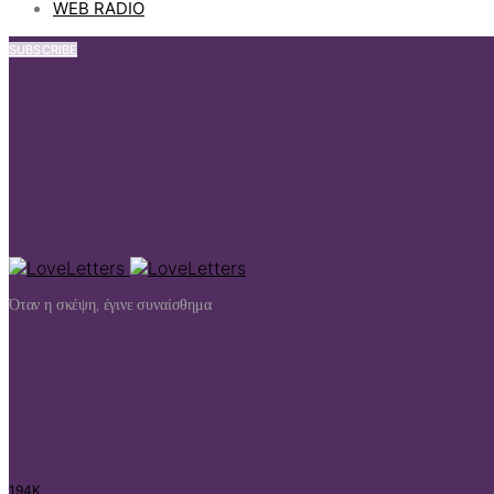
WEB RADIO
SUBSCRIBE
Όταν η σκέψη, έγινε συναίσθημα
194K