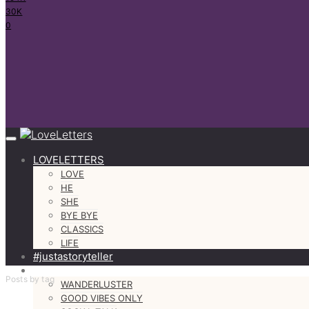
30K
0
LOVELETTERS
LOVE
HE
SHE
BYE BYE
CLASSICS
LIFE
#justastoryteller
MORE
Posts by tag
WANDERLUSTER
GOOD VIBES ONLY