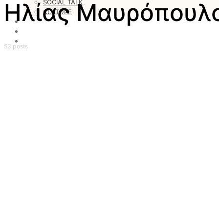
SOCIAL TALK
Ηλίας Μαυρόπουλ
CULTURE
LOVESTARS
WRITERS
WEB RADIO
53 posts