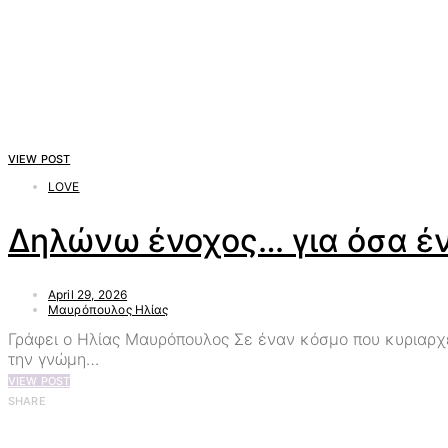
VIEW POST
LOVE
Δηλώνω ένοχος… για όσα έ
April 29, 2026
Μαυρόπουλος Ηλίας
Γράφει ο Ηλίας Μαυρόπουλος Σε έναν κόσμο που κυριαρχεί
την γνώμη…
VIEW POST
SHARE