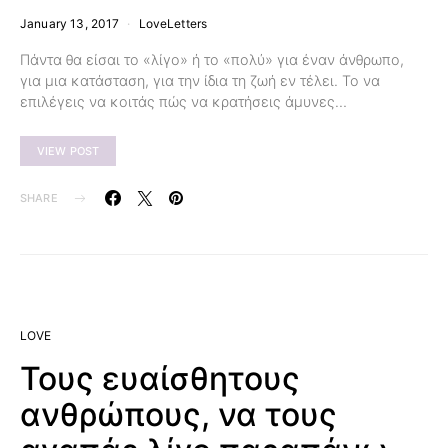
January 13, 2017
LoveLetters
Πάντα θα είσαι το «λίγο» ή το «πολύ» για έναν άνθρωπο,
για μια κατάσταση, για την ίδια τη ζωή εν τέλει. Το να
επιλέγεις να κοιτάς πώς να κρατήσεις άμυνες…
VIEW POST
SHARE
LOVE
Τους ευαίσθητους
ανθρώπους, να τους