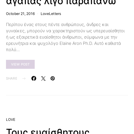
αγαπάς λίγο παραπάνω
October 21, 2016
LoveLetters
Περίπου ένας στους πέντε ανθρώπους, άνδρες και
γυναίκες, μπορούν να χαρακτηριστούν ως υπερευαίσθητοι
ή ως εξαιρετικά ευαίσθητοι άνθρωποι, σύμφωνα με την
ερευνήτρια και ψυχολόγο Elaine Aron Ph.D. Αυτό καθιστά
πολύ…
VIEW POST
SHARE
LOVE
Τους ευαίσθητους