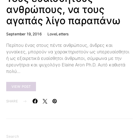
ανθρώπους, να τους
αγαπάς λίγο παραπάνω
September 19, 2016
LoveLetters
Περίπου ένας στους πέντε ανθρώπους, άνδρες και
γυναίκες, μπορούν να χαρακτηριστούν ως υπερευαίσθητοι
ή ως εξαιρετικά ευαίσθητοι άνθρωποι, σύμφωνα με την
ερευνήτρια και ψυχολόγο Elaine Aron Ph.D. Αυτό καθιστά
πολύ…
VIEW POST
SHARE
Search