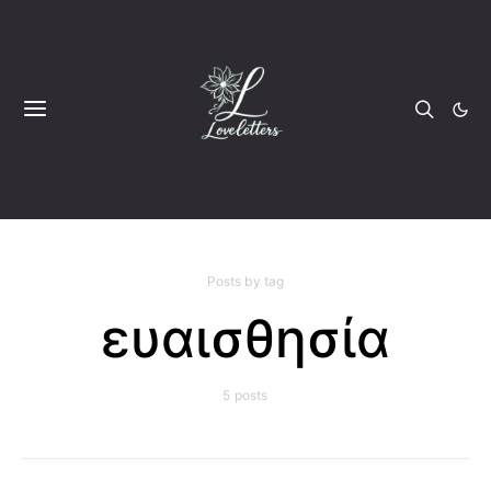
Posts by tag
ευαισθησία
5 posts