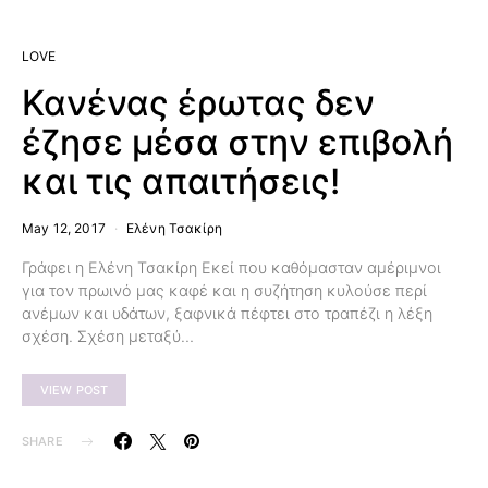
LOVE
Κανένας έρωτας δεν
έζησε μέσα στην επιβολή
και τις απαιτήσεις!
May 12, 2017
Ελένη Τσακίρη
Γράφει η Ελένη Τσακίρη Εκεί που καθόμασταν αμέριμνοι
για τον πρωινό μας καφέ και η συζήτηση κυλούσε περί
ανέμων και υδάτων, ξαφνικά πέφτει στο τραπέζι η λέξη
σχέση. Σχέση μεταξύ…
VIEW POST
SHARE