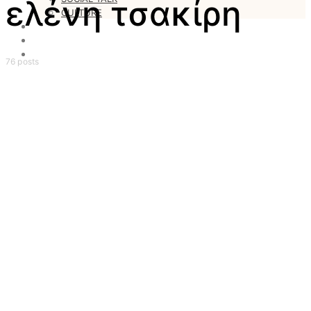
ελένη τσακίρη
CULTURE
LOVESTARS
WRITERS
WEB RADIO
76 posts