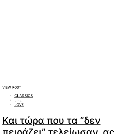
VIEW POST
CLASSICS
LIFE
LOVE
Και τώρα που τα “δεν
πειράζει” τελείωσαν, ας