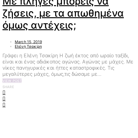
Με πληγές μπορείς να
ζήσεις, με τα απωθημένα
όμως αντέχεις;
March 15, 2019
Ελένη Τσακίρη
Γράφει η Ελένη Τσακίρη Η ζωή έκτος από ωραίο ταξίδι,
είναι και ένας αδιάκοπος αγώνας. Αγώνας με μάχες. Με
νίκες πανηγυρικές και ήττες καταστροφικές. Τις
μεγαλύτερες μάχες, όμως,τις δώσαμε με…
VIEW POST
SHARE