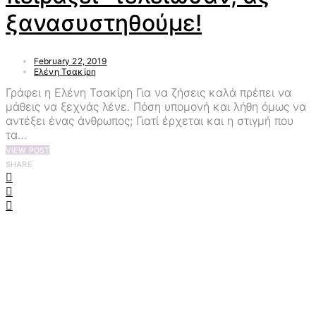
ξανασυστηθούμε!
February 22, 2019
Ελένη Τσακίρη
Γράφει η Ελένη Τσακίρη Για να ζήσεις καλά πρέπει να
μάθεις να ξεχνάς λένε. Πόση υπομονή και λήθη όμως να
αντέξει ένας άνθρωπος; Γιατί έρχεται και η στιγμή που
τα…
VIEW POST
SHARE