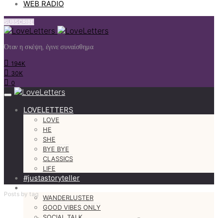
WEB RADIO
SUBSCRIBE
Όταν η σκέψη, έγινε συναίσθημα
194K
30K
0
LOVELETTERS
LOVE
HE
SHE
BYE BYE
CLASSICS
LIFE
#justastoryteller
MORE
Posts by tag
WANDERLUSTER
GOOD VIBES ONLY
SOCIAL TALK