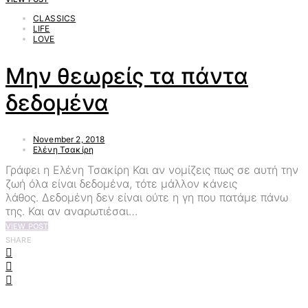
CLASSICS
LIFE
LOVE
Μην θεωρείς τα πάντα
δεδομένα
November 2, 2018
Ελένη Τσακίρη
Γράφει η Ελένη Τσακίρη Και αν νομίζεις πως σε αυτή την
ζωή όλα είναι δεδομένα, τότε μάλλον κάνεις
λάθος. Δεδομένη δεν είναι ούτε η γη που πατάμε πάνω
της. Και αν αναρωτιέσαι…
VIEW POST
SHARE