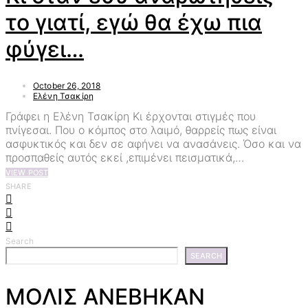
το γιατί, εγώ θα έχω πια
φύγει…
October 26, 2018
Ελένη Τσακίρη
Γράφει η Ελένη Τσακίρη Κι έρχονται στιγμές που
πνίγεσαι. Που ο κόμπος στο λαιμό, θαρρείς πως είναι
ασφυκτικός και δεν σε αφήνει να ανασάνεις. Όσο και να
προσπαθείς αυτός εκεί ,επιμένει πεισματικά,…
VIEW POST
SHARE
Search
SEARCH
ΜΟΛΙΣ ΑΝΕΒΗΚΑΝ