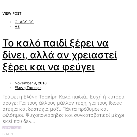
VIEW POST
CLASSICS
HE
Το καλό παιδί ξέρει να
δίνει, αλλά αν χρειαστεί
ξέρει και να φεύγει
November 9, 2018
Ελένη Τσακίρη
Γράφει η Ελένη Τσακίρη Καλά παιδιά.. Ευχή ή κατάρα
άραγε; Για τους άλλους μάλλον τύχη, για τους ίδιους
ατυχία και δυστυχία μαζί. Πάντα πρόθυμοι και
φιλότιμοι. Ψυχοπονιάρηδες και συγκαταβατικοί μέχρι
εκεί που δεν…
VIEW POST
SHARE