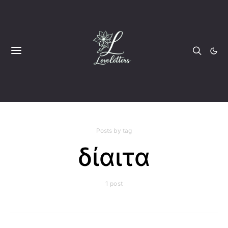
Posts by tag
δίαιτα
1 post