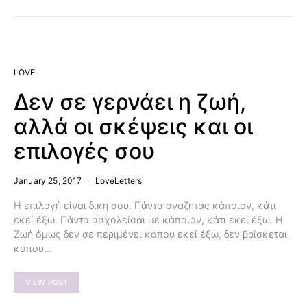
LOVE
Δεν σε γερνάει η ζωή,
αλλά οι σκέψεις και οι
επιλογές σου
January 25, 2017
LoveLetters
Η επιλογή είναι δική σου. Πάντα αναζητάς κάποιον, κάτι
εκεί έξω. Πάντα ασχολείσαι με κάποιον, κάτι εκεί έξω. Η
Ζωή όμως δεν σε περιμένει κάπου εκεί έξω, δεν βρίσκεται
κάπου…
VIEW POST