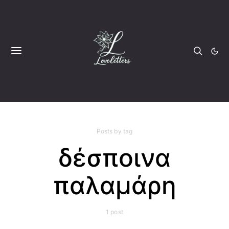
Posts by tag
δέσποινα
παλαμάρη
1 post