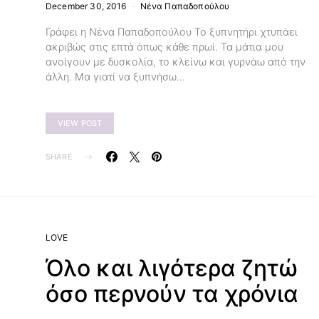
December 30, 2016
Νένα Παπαδοπούλου
Γράφει η Νένα Παπαδοπούλου Το ξυπνητήρι χτυπάει
ακριβώς στις επτά όπως κάθε πρωί. Τα μάτια μου
ανοίγουν με δυσκολία, το κλείνω και γυρνάω από την
άλλη. Μα γιατί να ξυπνήσω…
VIEW POST
SHARE
LOVE
Όλο και λιγότερα ζητώ
όσο περνούν τα χρόνια