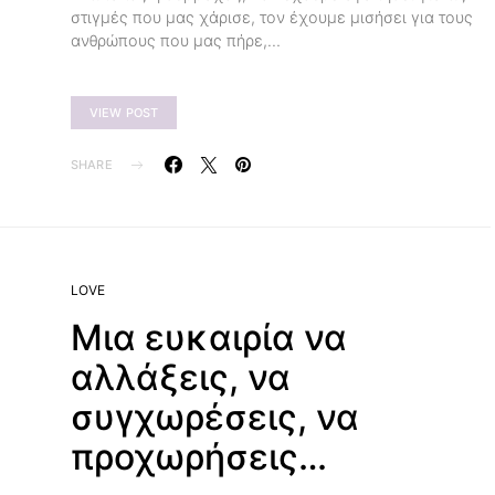
στιγμές που μας χάρισε, τον έχουμε μισήσει για τους
ανθρώπους που μας πήρε,…
VIEW POST
SHARE
LOVE
Μια ευκαιρία να
αλλάξεις, να
συγχωρέσεις, να
προχωρήσεις…