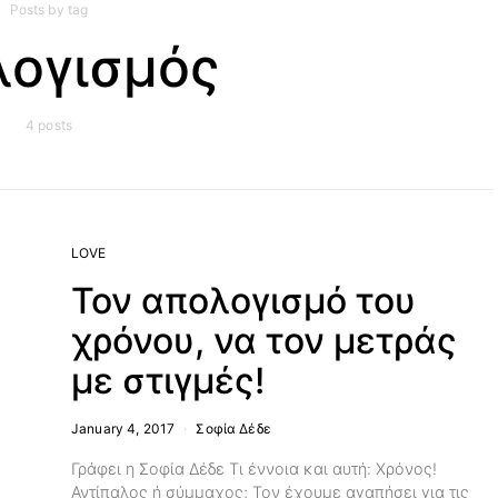
Posts by tag
λογισμός
4 posts
LOVE
Τον απολογισμό του
χρόνου, να τον μετράς
με στιγμές!
January 4, 2017
Σοφία Δέδε
Γράφει η Σοφία Δέδε Τι έννοια και αυτή: Χρόνος!
Αντίπαλος ή σύμμαχος; Τον έχουμε αγαπήσει για τις