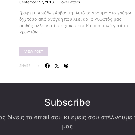
September 27, 2016
LoveLetters
Γράφει η Αριάδνη Αρβανίτη. Αυτό το γράμμα στο γράφω
όχι τόσο από ανάγκη που λέει και ο γνωστός μας
αοιδός αλλά γιατί στο χρωστάω. Και πιο πολύ γιατί το
χρωστάω…
VIEW POST
SHARE
Subscribe
ς δίνεις το email σου κι εμείς σου στέλνουμε
μας