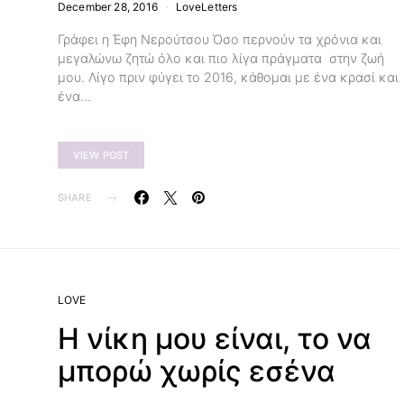
December 28, 2016
LoveLetters
Γράφει η Έφη Νερούτσου Όσο περνούν τα χρόνια και
μεγαλώνω ζητώ όλο και πιο λίγα πράγματα στην ζωή
μου. Λίγο πριν φύγει το 2016, κάθομαι με ένα κρασί και
ένα…
VIEW POST
SHARE
LOVE
Η νίκη μου είναι, το να
μπορώ χωρίς εσένα