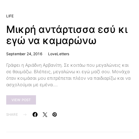
LIFE
Μικρή αντάρτισσα εσύ κι
εγώ να καμαρώνω
September 24, 2016
LoveLetters
Γράφει η Αριάδνη Αρβανίτη. Σε κοιτάω που μεγαλώνεις και
σε θαυμάζω. Βλέπεις, μεγαλώνω κι εγώ μαζί σου. Μονάχα
όταν κοιμάσαι μου επιτρέπεται πλέον να παιδιαρίζω και να
ασχολούμαι με εμένα.…
VIEW POST
SHARE