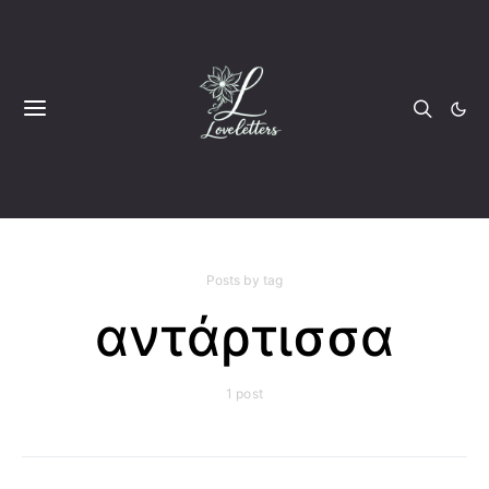
Posts by tag
αντάρτισσα
1 post