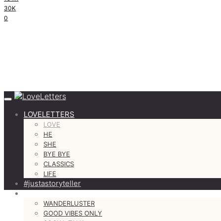
30K
0
LOVELETTERS
LOVE
HE
SHE
BYE BYE
CLASSICS
LIFE
#justastoryteller
MORE
WANDERLUSTER
GOOD VIBES ONLY