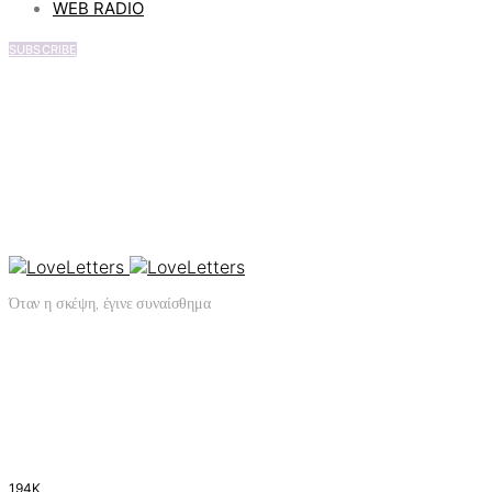
WEB RADIO
SUBSCRIBE
Όταν η σκέψη, έγινε συναίσθημα
194K