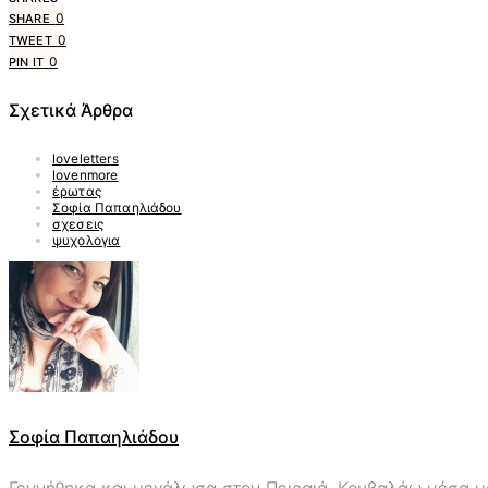
0
SHARE
0
TWEET
0
PIN IT
Σχετικά Άρθρα
loveletters
lovenmore
έρωτας
Σοφία Παπαηλιάδου
σχεσεις
ψυχολογια
Σοφία Παπαηλιάδου
Γεννήθηκα και μεγάλωσα στον Πειραιά. Κουβαλάω μέσα μου 