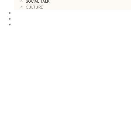
SOCIAL TALK
CULTURE
LOVESTARS
WRITERS
WEB RADIO