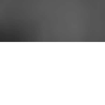
Γράφει η Φύλλις Γκούστη
Η ευαισθησία, η ενσυναίσθηση, η ευαλωτότητα, όσο
υποτιμημένα κι αν είναι από τους πολλούς, όσο
“πασέ” και..άλλης εποχής… είναι αυτά, που φέρνουν
την μαλακότητα, την ευγένεια ψυχής, την ζεστασιά,
το χάδι, την τρυφερότητα και την αγκαλιά, την
κατανόηση, που μας κάνουν να μένουμε σε μια