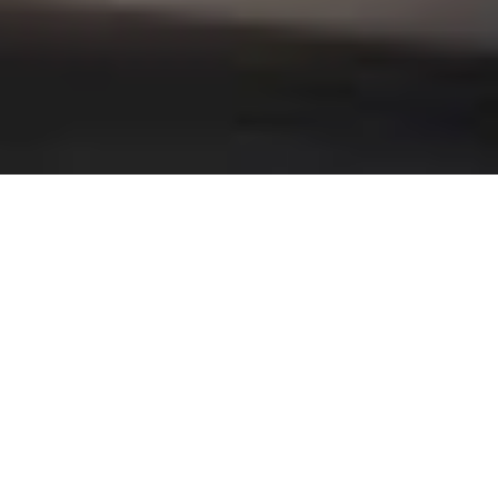
Γράφει η Κατερίνα Μαυρίδου
Φύγε ρε διάολε από το μυαλό μου!
Φύγε από τις σκέψεις μου.
Φύγε από τις μνήμες μου.
Είμαι καλά. Έχω αποτοξινωθεί από την παρουσία σου.
Έχω αρχίσει να ζω.
Μου έχω επιτρέψει να νιώθω ξανά, να εμπιστεύομαι,
να αφήνομαι.