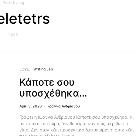
Posts by tag
eletetrs
1 post
LOVE
Writing Lab
Κάποτε σου
υποσχέθηκα…
April 3, 2026
Ιωάννα Ανδριανού
Γράφει η Ιωάννα Ανδριανού Κάποτε σου υποσχέθηκα. Κι
αν το σκεφτώ τώρα, δεν θυμάμαι καν πώς ακριβώς το
είπα. Δεν ήταν κάτι προσεκτικά διατυπωμένο, ούτε κάτι