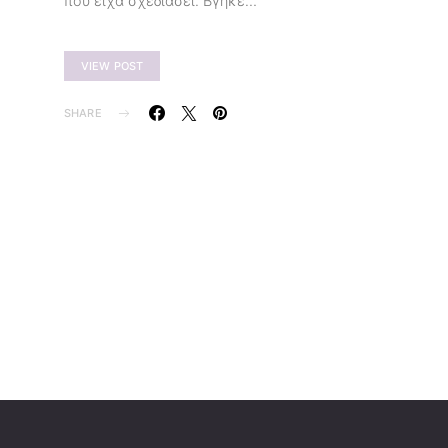
που είχα σχεδιάσει. Βγήκε…
VIEW POST
SHARE