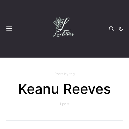
Posts by tag
Keanu Reeves
1 post