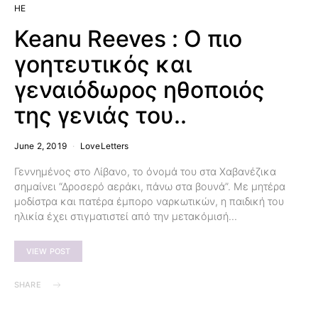
HE
Keanu Reeves : Ο πιο
γοητευτικός και
γεναιόδωρος ηθοποιός
της γενιάς του..
June 2, 2019
LoveLetters
Γεννημένος στο Λίβανο, το όνομά του στα Χαβανέζικα
σημαίνει “Δροσερό αεράκι, πάνω στα βουνά”. Με μητέρα
μοδίστρα και πατέρα έμπορο ναρκωτικών, η παιδική του
ηλικία έχει στιγματιστεί από την μετακόμισή…
VIEW POST
SHARE