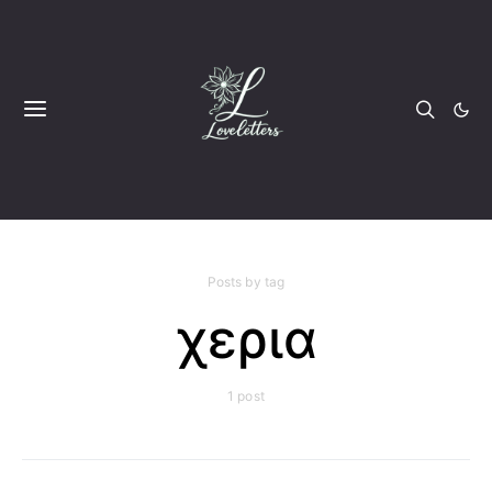
Posts by tag
χερια
1 post