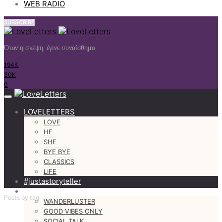
WEB RADIO
SUBSCRIBE
Όταν η σκέψη, έγινε συναίσθημα
194K
30K
0
LOVELETTERS
LOVE
HE
SHE
BYE BYE
CLASSICS
LIFE
#justastoryteller
MORE
Posts by tag
WANDERLUSTER
GOOD VIBES ONLY
SOCIAL TALK