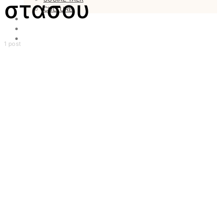
στασου
CULTURE
LOVESTARS
WRITERS
WEB RADIO
1 post