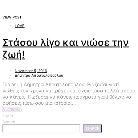
VIEW POST
LOVE
Στάσου λίγο και νιώσε την
ζωή!
November 5, 2016
Δήμητρα Αποστολοπούλου
Γράφει η Δήμητρα Αποστολοπούλου. Βιάζεσαι γιατί
νιώθεις τον χρόνο να τρέχει και έχεις τόσα πολλά ακόμα
να κάνεις. Πιέζεσαι να κάνεις πράγματα γιατί θέλεις να
αφήσεις πίσω σου μια ιστορία.…
VIEW POST
SHARE
Search
SEARCH