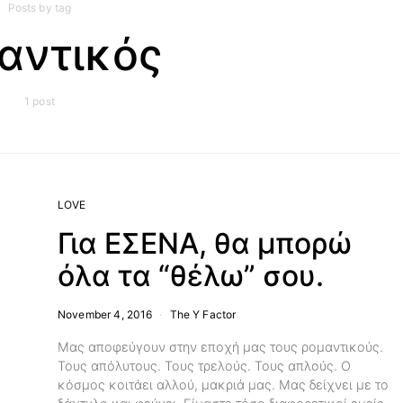
Posts by tag
αντικός
1 post
LOVE
Για ΕΣΕΝΑ, θα μπορώ
όλα τα “θέλω” σου.
November 4, 2016
The Y Factor
Μας αποφεύγουν στην εποχή μας τους ρομαντικούς.
Τους απόλυτους. Τους τρελούς. Τους απλούς. Ο
κόσμος κοιτάει αλλού, μακριά μας. Μας δείχνει με το