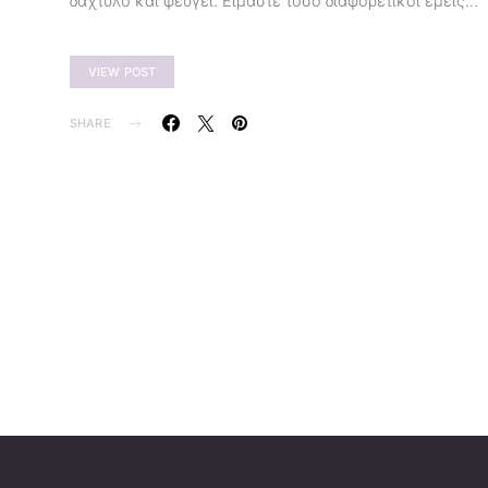
δάχτυλο και φεύγει. Είμαστε τόσο διαφορετικοί εμείς…
VIEW POST
SHARE