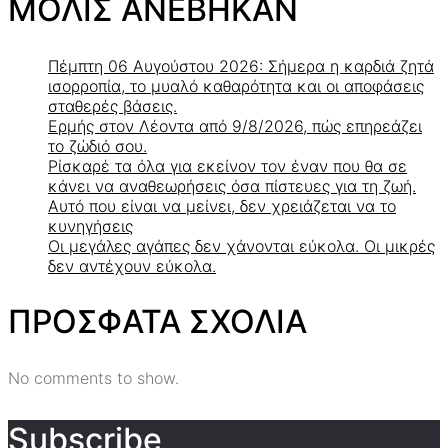
ΜΟΛΙΣ ΑΝΕΒΗΚΑΝ
Πέμπτη 06 Αυγούστου 2026: Σήμερα η καρδιά ζητά
ισορροπία, το μυαλό καθαρότητα και οι αποφάσεις
σταθερές βάσεις.
Ερμής στον Λέοντα από 9/8/2026, πώς επηρεάζει
το ζώδιό σου.
Ρίσκαρέ τα όλα για εκείνον τον έναν που θα σε
κάνει να αναθεωρήσεις όσα πίστευες για τη ζωή.
Αυτό που είναι να μείνει, δεν χρειάζεται να το
κυνηγήσεις
Οι μεγάλες αγάπες δεν χάνονται εύκολα. Οι μικρές
δεν αντέχουν εύκολα.
ΠΡΟΣΦΑΤΑ ΣΧΟΛΙΑ
No comments to show.
Subscribe