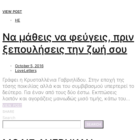
VIEW POST
HE
Να μάθεις να φεύγεις, πριν
ξεπουλήσεις την ζωή σου
October 5, 2016
LoveLetters
Γράφει η Κρυσταλλένια Γαβριηλίδου. Στην εποχή της
τόσης ποικιλίας αλλά και του συμβιβασμού υπερτερεί το
δεύτερο. Για έναν από τους δύο έστω. Εκπτώσεις
λοιπόν και αγοράζεις μανιωδώς μισό τιμής, κάτω του…
VIEW POST
SHARE
Search
SEARCH