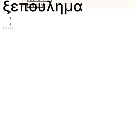
ξεπουλημα
CULTURE
LOVESTARS
WRITERS
WEB RADIO
1 post