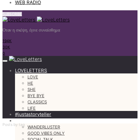
WEB RADIO
SUBSCRIBE
Όταν η σκέψη, έγινε συναίσθημα
194K
30K
0
LOVELETTERS
LOVE
HE
SHE
BYE BYE
CLASSICS
LIFE
#justastoryteller
MORE
Posts by tag
WANDERLUSTER
GOOD VIBES ONLY
SOCIAL TALK