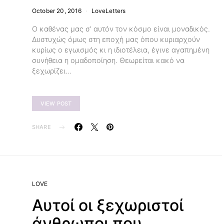
October 20, 2016
LoveLetters
Ο καθένας μας σ’ αυτόν τον κόσμο είναι μοναδικός.
Δυστυχώς όμως στη εποχή μας όπου κυριαρχούν
κυρίως ο εγωισμός κι η ιδιοτέλεια, έγινε αγαπημένη
συνήθεια η ομαδοποίηση. Θεωρείται κακό να
ξεχωρίζει…
VIEW POST
SHARE
LOVE
Αυτοί οι ξεχωριστοί
άνθρωποι που