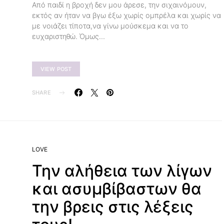
Από παιδί η βροχή δεν μου άρεσε, την σιχαινόμουν,
εκτός αν ήταν να βγω έξω χωρίς ομπρέλα και χωρίς να
με νοιάζει τίποτα,να γίνω μούσκεμα και να το
ευχαριστηθώ. Όμως…
VIEW POST
SHARE
LOVE
Την αλήθεια των λίγων
και ασυμβίβαστων θα
την βρεις στις λέξεις