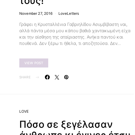
τους!
November 27, 2016
LoveLetters
Γράφει η Κρυσταλλένια Γαβριηλίδου Ασυμβίβαστη ναι,
αλλά πάντα μέσα μου κάπου βαθιά χαντακωμένη είχα
και την αίσθηση της αταίριαστης. Ανήκα παντού και
πουθενά. Δεν ξέρω τι ήθελα, τι αποζητούσα. Δεν…
VIEW POST
SHARE
LOVE
Πόσο σε ξεγέλασαν