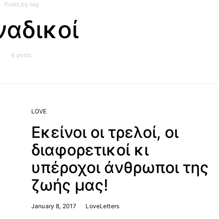
Posts by tag
ναδικοί
6 posts
LOVE
Εκείνοι οι τρελοί, οι
διαφορετικοί κι
υπέροχοι άνθρωποι της
ζωής μας!
January 8, 2017
LoveLetters