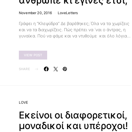
άνθρωπε κι έγινες έτσι;
November 20, 2016
LoveLetters
Γράφει η “Κλεψύδρα” Δε βαρέθηκες; Όλα να τα χωρίζεις
και να τα διαχωρίζεις. Πώς πρέπει να ΄ναι ο άντρας, η
γυναίκα. Πού να φάμε και να ντυθούμε και όλο λόγια…
VIEW POST
SHARE
LOVE
Εκείνοι οι διαφορετικοί,
μοναδικοί και υπέροχοι!