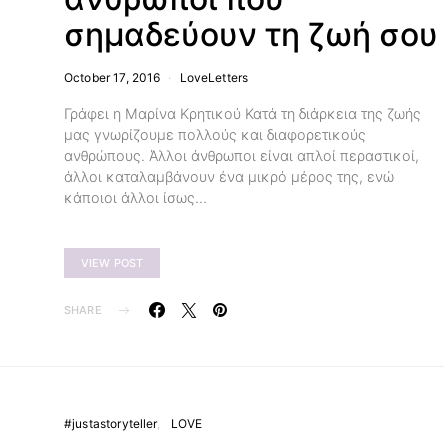
σημαδεύουν τη ζωή σου
October 17, 2016
LoveLetters
Γράφει η Μαρίνα Κρητικού Κατά τη διάρκεια της ζωής
μας γνωρίζουμε πολλούς και διαφορετικούς
ανθρώπους. Άλλοι άνθρωποι είναι απλοί περαστικοί,
άλλοι καταλαμβάνουν ένα μικρό μέρος της, ενώ
κάποιοι άλλοι ίσως…
VIEW POST
SHARE
#justastoryteller
LOVE