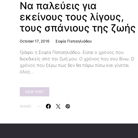
Να παλεύεις για
εκείνους τους λίγους,
τους σπάνιους της ζωής
October 17, 2016
Σοφία Παπαηλιάδου
Γράφει η Σοφία Παπαηλιάδου. Είσαι ο χρόνος που
διεκδικείς από την ζωή μου. Ο χρόνος που σου δίνω. Ο
χρόνος που ξέρω πως δεν θα πάρω πίσω και γίνεται
όλος…
VIEW POST
SHARE