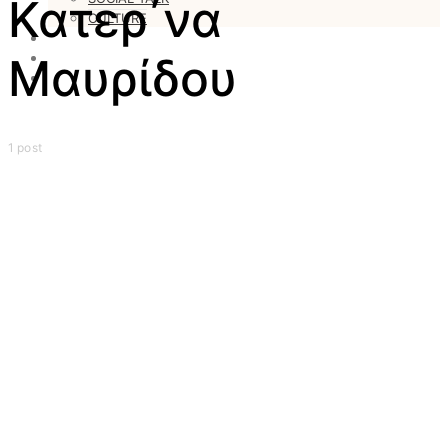
Κατερ΄να
CULTURE
LOVESTARS
WRITERS
Μαυρίδου
WEB RADIO
1 post