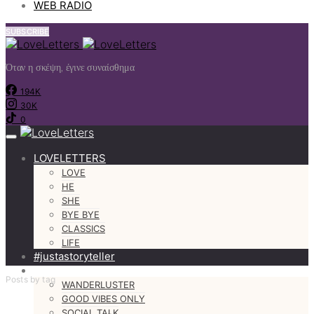
WEB RADIO
SUBSCRIBE
Όταν η σκέψη, έγινε συναίσθημα
194K
30K
0
LOVELETTERS
LOVE
HE
SHE
BYE BYE
CLASSICS
LIFE
#justastoryteller
MORE
Posts by tag
WANDERLUSTER
GOOD VIBES ONLY
SOCIAL TALK