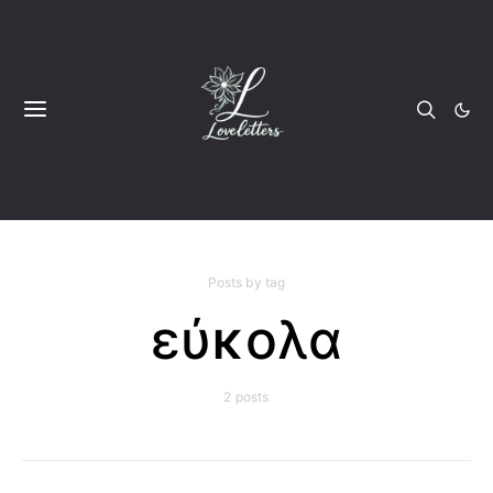
Posts by tag
εύκολα
2 posts