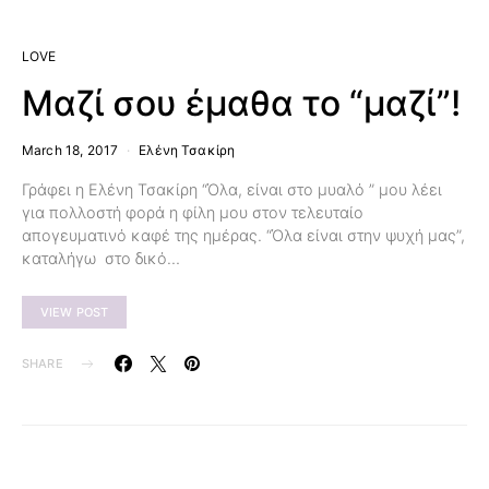
LOVE
Μαζί σου έμαθα το “μαζί”!
March 18, 2017
Ελένη Τσακίρη
Γράφει η Ελένη Τσακίρη “Όλα, είναι στο μυαλό ” μου λέει
για πολλοστή φορά η φίλη μου στον τελευταίο
απογευματινό καφέ της ημέρας. “Όλα είναι στην ψυχή μας”,
καταλήγω στο δικό…
VIEW POST
SHARE