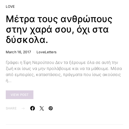
LOVE
Μέτρα τους ανθρώπους
στην χαρά σου, όχι στα
δύσκολα.
March 16, 2017
LoveLetters
Γράφει η Έφη Νερούτσου Δεν τα ξέρουμε όλα σε αυτή την
ζωή και ίσως να μην προλάβουμε και να τα μάθουμε. Μέσα
από εμπειρίες, καταστάσεις, πράγματα που ίσως ακούσεις
ή…
VIEW POST
SHARE