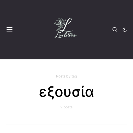
Posts by tag
εξουσία
2 posts