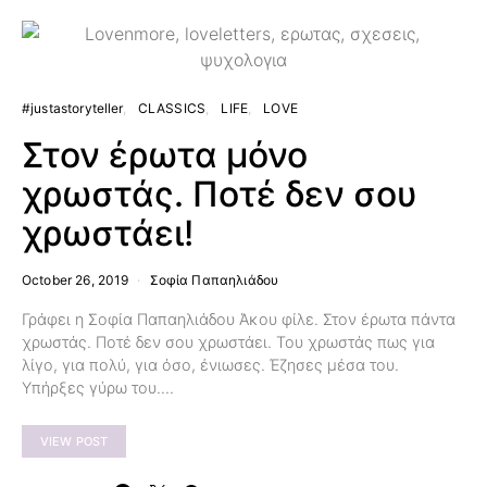
#justastoryteller
CLASSICS
LIFE
LOVE
Στον έρωτα μόνο
χρωστάς. Ποτέ δεν σου
χρωστάει!
October 26, 2019
Σοφία Παπαηλιάδου
Γράφει η Σοφία Παπαηλιάδου Άκου φίλε. Στον έρωτα πάντα
χρωστάς. Ποτέ δεν σου χρωστάει. Του χρωστάς πως για
λίγο, για πολύ, για όσο, ένιωσες. Έζησες μέσα του.
Υπήρξες γύρω του.…
VIEW POST