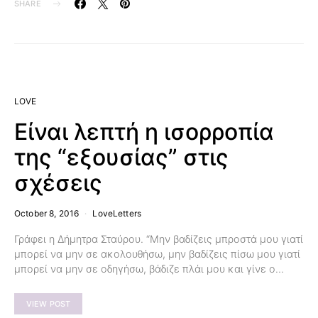
SHARE
LOVE
Είναι λεπτή η ισορροπία
της “εξουσίας” στις
σχέσεις
October 8, 2016
LoveLetters
Γράφει η Δήμητρα Σταύρου. “Μην βαδίζεις μπροστά μου γιατί
μπορεί να μην σε ακολουθήσω, μην βαδίζεις πίσω μου γιατί
μπορεί να μην σε οδηγήσω, βάδιζε πλάι μου και γίνε ο…
VIEW POST