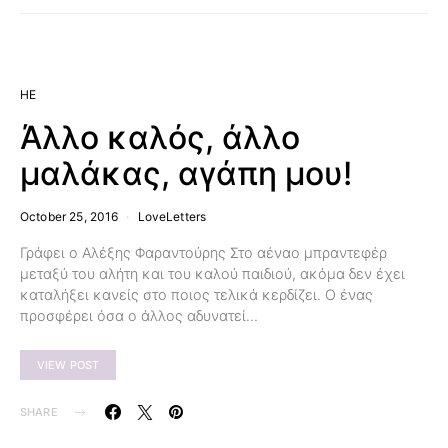
HE
Άλλο καλός, άλλο
μαλάκας, αγάπη μου!
October 25, 2016
LoveLetters
Γράφει ο Αλέξης Φαραντούρης Στο αέναο μπραντεφέρ
μεταξύ του αλήτη και του καλού παιδιού, ακόμα δεν έχει
καταλήξει κανείς στο ποιος τελικά κερδίζει. Ο ένας
προσφέρει όσα ο άλλος αδυνατεί…
VIEW POST
SHARE