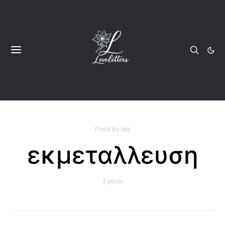
Posts by tag
εκμεταλλευση
3 posts