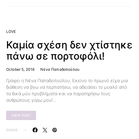
LOVE
Καμία σχέση δεν χτίστηκε
πάνω σε πορτοφόλι!
October 5, 2016
Νένα Παπαδοπούλου
Γράφει η Νένα Παπαδοπούλου. Εκείνο το πρωινό είχα μια
διάθεση να βγω να περπατήσω, να αδειάσει το μυαλό από
τα δικά μου προβλήματα και να παρατηρήσω τους
ανθρώπους γύρω μου!…
VIEW POST
SHARE