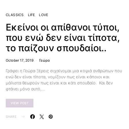
CLASSICS
LIFE
LOVE
Εκείνοι οι απίθανοι τύποι,
που ενώ δεν είναι τίποτα,
το παίζουν σπουδαίοι..
October 17, 2019
Γεώρα
Γράφει η Γεώρα Ξέρεις σιχαίνομαι μια κοψιά ανθρώπων που
ενώ δεν είναι τίποτα, νομίζουν πως είναι κάποιοι και
μάλιστα θεωρούν πως είναι και κάτι σπουδαίο. Και δεν
φτάνει μόνο αυτό,…
VIEW POST
SHARE