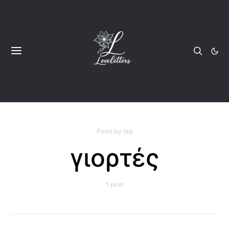
Posts by tag
γιορτές
1 post