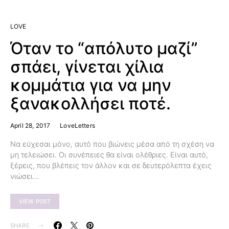
LOVE
Όταν το “απόλυτο μαζί”
σπάει, γίνεται χίλια
κομμάτια για να μην
ξανακολλήσει ποτέ.
April 28, 2017
LoveLetters
Να εύχεσαι μόνο, αυτό που βιώνεις μέσα από τη σχέση να
μη τελειώσει. Οι συνέπειες θα είναι ολέθριες. Είναι αυτό,
ξέρεις, που βλέπεις τον άλλον και σε δευτερόλεπτα έχεις
νιώσει…
VIEW POST
SHARE