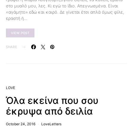
στο μυαλό μου, λες. Κι εγώ το ίδιο. Απεγνωσμένα. Είναι
«αγάμητο» εδώ και καιρό. Δε γίνεται έτσι απλά όμως φίλε,
εραστή ή…
VIEW POST
SHARE
LOVE
Όλα εκείνα που σου
έκρυψα από δειλία
October 24, 2016
LoveLetters