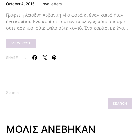
October 4, 2016
LoveLetters
Γράφει η Αριάδνη Αρβανίτη Μια φορά κι έναν καιρό ήταν
ένα κορίτσι. Ένα κορίτσι που δεν το έλεγες ούτε όμορφο
ούτε άσχημο, ούτε ψηλό ούτε κοντό. Ένα κορίτσι με ένα…
VIEW POST
SHARE
Search
SEARCH
ΜΟΛΙΣ ΑΝΕΒΗΚΑΝ