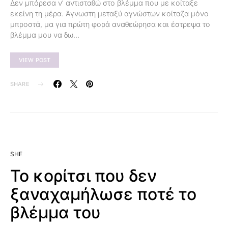
Δεν μπόρεσα ν’ αντισταθώ στο βλέμμα που με κοίταξε
εκείνη τη μέρα. Άγνωστη μεταξύ αγνώστων κοίταζα μόνο
μπροστά, μα για πρώτη φορά αναθεώρησα και έστρεψα το
βλέμμα μου να δω…
VIEW POST
SHARE
SHE
Το κορίτσι που δεν
ξαναχαμήλωσε ποτέ το
βλέμμα του