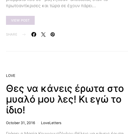
πρωτοαντίκρισες και τώρα σε έχουν πάρει…
VIEW POST
SHARE
LOVE
Θες να κάνεις έρωτα στο
μυαλό μου λες! Κι εγώ το
ίδιο!
October 31, 2016
LoveLetters
Γράφει η Μαρία Κουγιουμτζόγλου Θέλεις να κάνεις έρωτα