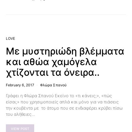
LOVE
Με μυστηριώδη βλέμματα
και αθώα χαμόγελα
χτίζονται τα όνειρα..
February 6, 2017
Φλώρα Σπανού
Γράφει η Φλώρα Σπανού Εκείνο το «τι κάνεις;», «πώς
είσαι;» που χρησιμοποιείς απλά και μόνο για να πιάσεις
την κουβέντα με το άτομο που σε ενδιαφέρει κρύβει πίσω
του αλήθειες…
VIEW POST