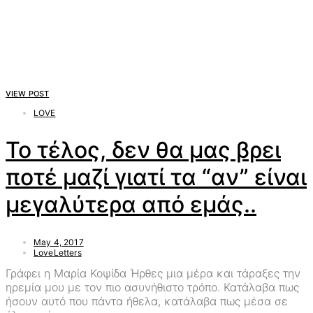
VIEW POST
LOVE
Το τέλος, δεν θα μας βρει
ποτέ μαζί γιατί τα “αν” είναι
μεγαλύτερα από εμάς..
May 4, 2017
LoveLetters
Γράφει η Μαρία Κοψίδα Ήρθες μια μέρα και τάραξες την
ηρεμία μου με τον πιο ασυνήθιστο τρόπο. Κατάλαβα πως
ήσουν αυτό που πάντα ήθελα, κατάλαβα πως μέσα σε