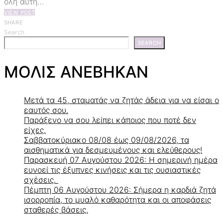
όλη αυτή…
VIEW POST
SHARE
Search
SEARCH
ΜΟΛΙΣ ΑΝΕΒΗΚΑΝ
Μετά τα 45, σταματάς να ζητάς άδεια για να είσαι ο
εαυτός σου.
Παράξενο να σου λείπει κάποιος που ποτέ δεν
είχες.
Σαββατοκύριακο 08/08 έως 09/08/2026, τα
αισθηματικά για δεσμευμένους και ελεύθερους!
Παρασκευή 07 Αυγούστου 2026: Η σημερινή ημέρα
ευνοεί τις έξυπνες κινήσεις και τις ουσιαστικές
σχέσεις.
Πέμπτη 06 Αυγούστου 2026: Σήμερα η καρδιά ζητά
ισορροπία, το μυαλό καθαρότητα και οι αποφάσεις
σταθερές βάσεις.