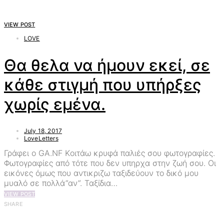
VIEW POST
LOVE
Θα θελα να ήμουν εκεί, σε
κάθε στιγμή που υπήρξες
χωρίς εμένα.
July 18, 2017
LoveLetters
Γράφει ο GA.NF Kοιτάω κρυφά παλιές σου φωτογραφίες.
Φωτογραφίες από τότε που δεν υπηρχα στην ζωή σου. Οι
εικόνες όμως που αντικριζω ταξιδεύουν το δικό μου
μυαλό σε πολλά”αν”. Ταξίδια…
VIEW POST
SHARE