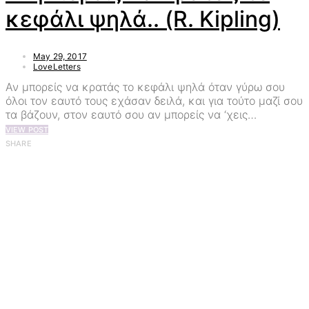
κεφάλι ψηλά.. (R. Kipling)
May 29, 2017
LoveLetters
Αν μπορείς να κρατάς το κεφάλι ψηλά όταν γύρω σου
όλοι τον εαυτό τους εχάσαν δειλά, και για τούτο μαζί σου
τα βάζουν, στον εαυτό σου αν μπορείς να ‘χεις…
VIEW POST
SHARE