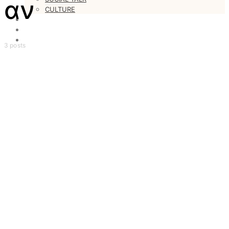
αν
CULTURE
LOVESTARS
WRITERS
WEB RADIO
3 posts