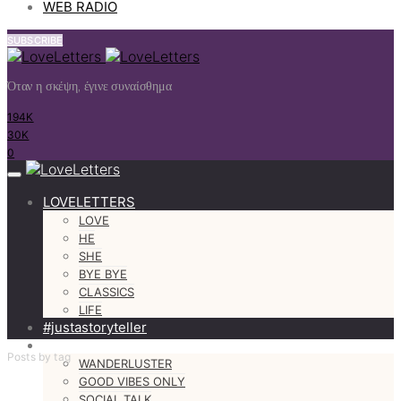
WEB RADIO
SUBSCRIBE
Όταν η σκέψη, έγινε συναίσθημα
194K
30K
0
LOVELETTERS
LOVE
HE
SHE
BYE BYE
CLASSICS
LIFE
#justastoryteller
MORE
Posts by tag
WANDERLUSTER
GOOD VIBES ONLY
SOCIAL TALK