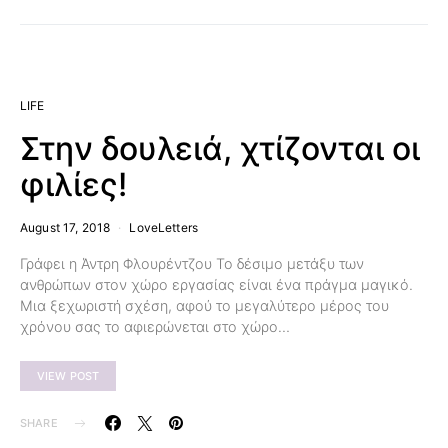
LIFE
Στην δουλειά, χτίζονται οι
φιλίες!
August 17, 2018
LoveLetters
Γράφει η Άντρη Φλουρέντζου Το δέσιμο μετάξυ των
ανθρώπων στον χώρο εργασίας είναι ένα πράγμα μαγικό.
Μια ξεχωριστή σχέση, αφού το μεγαλύτερο μέρος του
χρόνου σας το αφιερώνεται στο χώρο…
VIEW POST
SHARE