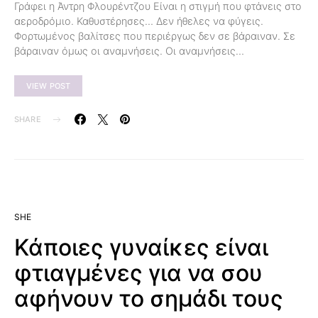
Γράφει η Άντρη Φλουρέντζου Είναι η στιγμή που φτάνεις στο
αεροδρόμιο. Καθυστέρησες… Δεν ήθελες να φύγεις.
Φορτωμένος βαλίτσες που περιέργως δεν σε βάραιναν. Σε
βάραιναν όμως οι αναμνήσεις. Οι αναμνήσεις…
VIEW POST
SHARE
SHE
Κάποιες γυναίκες είναι
φτιαγμένες για να σου
αφήνουν το σημάδι τους