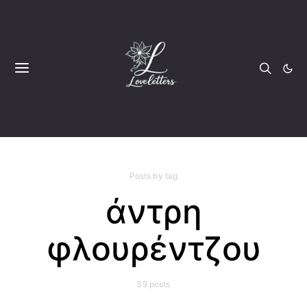
Posts by tag
άντρη
φλουρέντζου
39 posts