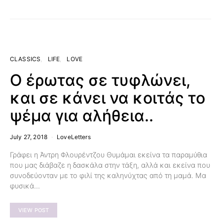
CLASSICS
LIFE
LOVE
Ο έρωτας σε τυφλώνει,
και σε κάνει να κοιτάς το
ψέμα για αλήθεια..
July 27, 2018
LoveLetters
Γράφει η Άντρη Φλουρέντζου Θυμάμαι εκείνα τα παραμύθια
που μας διάβαζε η δασκάλα στην τάξη, αλλά και εκείνα που
συνοδεύονταν με το φιλί της καληνύχτας από τη μαμά. Μα
φυσικά…
VIEW POST