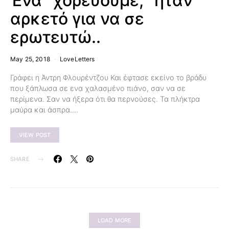
Ένα “χορεύουμε;” ήταν
αρκετό για να σε
ερωτευτώ..
May 25, 2018
LoveLetters
Γράφει η Άντρη Φλουρέντζου Και έφτασε εκείνο το βράδυ
που ξάπλωσα σε ενα χαλασμένο πιάνο, σαν να σε
περίμενα. Σαν να ήξερα ότι θα περνούσες. Τα πλήκτρα
μαύρα και άσπρα.…
VIEW POST
SHARE
LOAD MORE