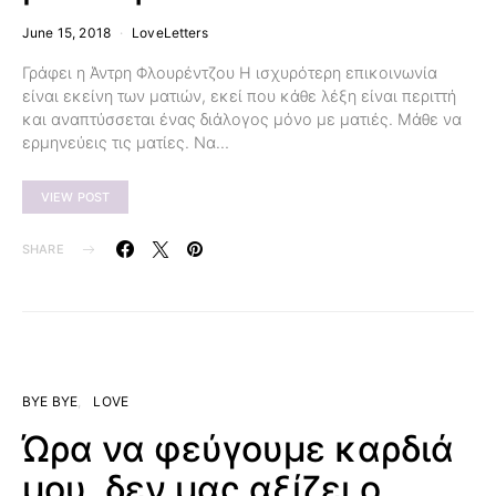
June 15, 2018
LoveLetters
Γράφει η Άντρη Φλουρέντζου Η ισχυρότερη επικοινωνία
είναι εκείνη των ματιών, εκεί που κάθε λέξη είναι περιττή
και αναπτύσσεται ένας διάλογος μόνο με ματιές. Μάθε να
ερμηνεύεις τις ματίες. Να…
VIEW POST
SHARE
BYE BYE
LOVE
Ώρα να φεύγουμε καρδιά
μου, δεν μας αξίζει ο