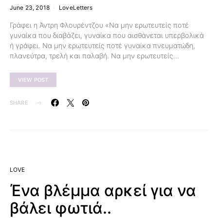
June 23, 2018
LoveLetters
Γράφει η Άντρη Φλουρέντζου «Να μην ερωτευτείς ποτέ
γυναίκα που διαβάζει, γυναίκα που αισθάνεται υπερβολικά
ή γράφει. Να μην ερωτευτείς ποτέ γυναίκα πνευματώδη,
πλανεύτρα, τρελή και παλαβή. Να μην ερωτευτείς…
VIEW POST
SHARE
LOVE
Ένα βλέμμα αρκεί για να
βάλει φωτιά..