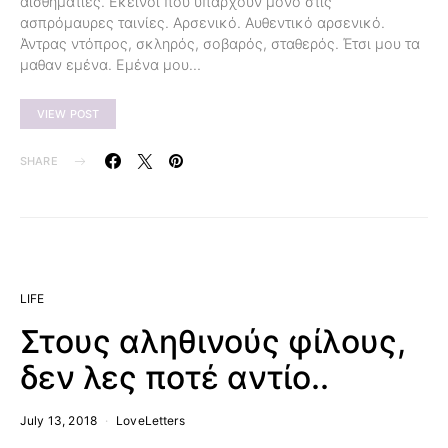
αισθηματίες. Εκείνοι που υπάρχουν μόνο στις
ασπρόμαυρες ταινίες. Αρσενικό. Αυθεντικό αρσενικό.
Άντρας ντόπρος, σκληρός, σοβαρός, σταθερός. Έτσι μου τα
μαθαν εμένα. Εμένα μου…
VIEW POST
SHARE
LIFE
Στους αληθινούς φίλους,
δεν λες ποτέ αντίο..
July 13, 2018
LoveLetters