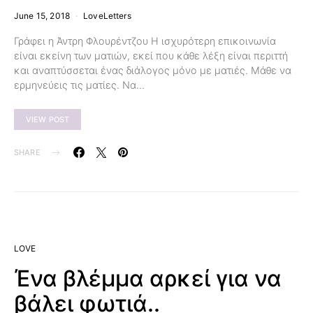
June 15, 2018
LoveLetters
Γράφει η Άντρη Φλουρέντζου Η ισχυρότερη επικοινωνία
είναι εκείνη των ματιών, εκεί που κάθε λέξη είναι περιττή
και αναπτύσσεται ένας διάλογος μόνο με ματιές. Μάθε να
ερμηνεύεις τις ματίες. Να…
VIEW POST
SHARE
LOVE
Ένα βλέμμα αρκεί για να
βάλει φωτιά..