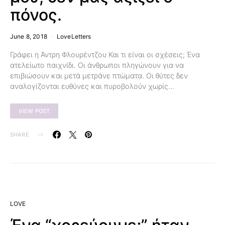
πόνος.
June 8, 2018
LoveLetters
Γράφει η Άντρη Φλουρέντζου Και τι είναι οι σχέσεις; Ένα
ατελείωτο παιχνίδι. Οι άνθρωποι πληγώνουν για να
επιβιώσουν και μετά μετράνε πτώματα. Οι θύτες δεν
αναλογίζονται ευθύνες και πυροβολούν χωρίς…
VIEW POST
SHARE
LOVE