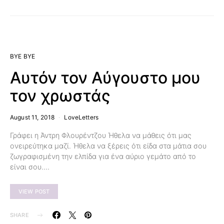
BYE BYE
Αυτόν τον Αύγουστο μου
τον χρωστάς
August 11, 2018
LoveLetters
Γράφει η Άντρη Φλουρέντζου Ήθελα να μάθεις ότι μας
ονειρεύτηκα μαζί. Ήθελα να ξέρεις ότι είδα στα μάτια σου
ζωγραφισμένη την ελπίδα για ένα αύριο γεμάτο από το
είναι σου.…
VIEW POST
SHARE