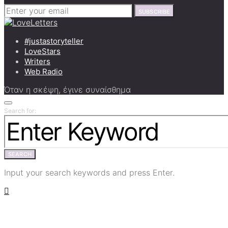
SUBSCRIBE
#justastoryteller
LoveStars
Writers
Web Radio
Όταν η σκέψη, έγινε συναίσθημα
Search for:
SEARCH
Input your search keywords and press Enter.