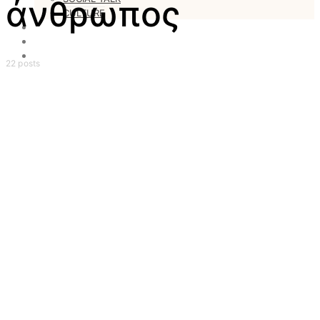
άνθρωπος
CULTURE
LOVESTARS
WRITERS
WEB RADIO
22 posts