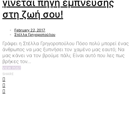
γίνεται πηγή έμπνευσης
στη ζωή σου!
February 22, 2017
Στέλλα Γρηγοροπούλου
Γράφει η Στέλλα Γρηγοροπούλου Πόσο πολύ μπορεί ένας
άνθρωπος να μας ξυπνήσει τον χαμένο μας εαυτό; Να
μας κάνει να τον βρούμε πάλι; Είναι αυτό που λες πως
βρήκες τον…
VIEW POST
SHARE