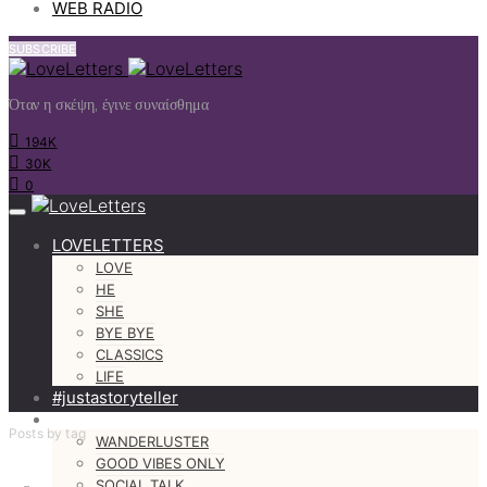
WEB RADIO
SUBSCRIBE
Όταν η σκέψη, έγινε συναίσθημα
194K
30K
0
LOVELETTERS
LOVE
HE
SHE
BYE BYE
CLASSICS
LIFE
#justastoryteller
MORE
Posts by tag
WANDERLUSTER
GOOD VIBES ONLY
SOCIAL TALK