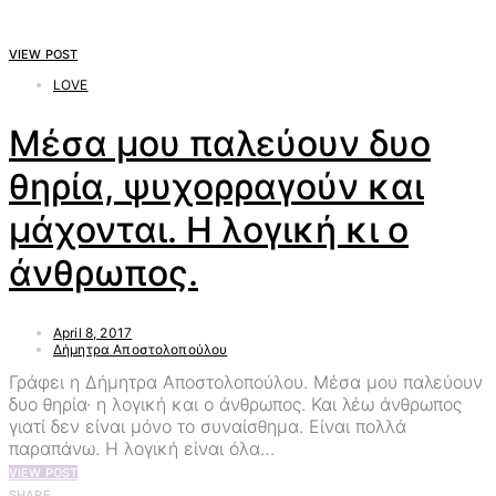
VIEW POST
LOVE
Μέσα μου παλεύουν δυο
θηρία, ψυχορραγούν και
μάχονται. Η λογική κι ο
άνθρωπος.
April 8, 2017
Δήμητρα Αποστολοπούλου
Γράφει η Δήμητρα Αποστολοπούλου. Μέσα μου παλεύουν
δυο θηρία· η λογική και ο άνθρωπος. Και λέω άνθρωπος
γιατί δεν είναι μόνο το συναίσθημα. Είναι πολλά
παραπάνω. Η λογική είναι όλα…
VIEW POST
SHARE