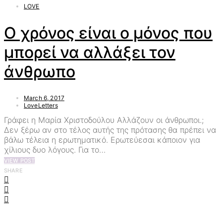
LOVE
Ο χρόνος είναι ο μόνος που
μπορεί να αλλάξει τον
άνθρωπο
March 6, 2017
LoveLetters
Γράφει η Μαρία Χριστοδούλου Αλλάζουν οι άνθρωποι.;
Δεν ξέρω αν στο τέλος αυτής της πρότασης θα πρέπει να
βάλω τέλεια η ερωτηματικό. Ερωτεύεσαι κάποιον για
χίλιους δυο λόγους. Για το…
VIEW POST
SHARE