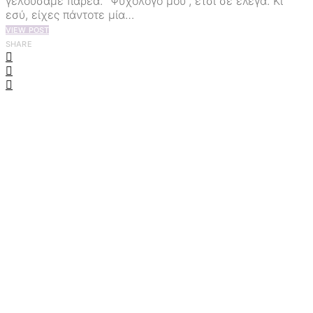
γελούσαμε παρέα. “Ψυχολόγο μου”, έτσι σε έλεγα. Κι
εσύ, είχες πάντοτε μία…
VIEW POST
SHARE