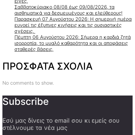
είχες.
Σαββατοκύριακο 08/08 έως 09/08/2026, τα
αισθηματικά για δεσμευμένους και ελεύθερους!
Παρασκευή 07 Αυγούστου 2026: Η σημερινή ημέρα
ευνοεί τις έξυπνες κινήσεις και τις ουσιαστικές
σχέσεις.
Πέμπτη 06 Αυγούστου 2026: Σήμερα η καρδιά ζητά
ισορροπία, το μυαλό καθαρότητα και οι αποφάσεις
σταθερές βάσεις.
ΠΡΟΣΦΑΤΑ ΣΧΟΛΙΑ
No comments to show.
Subscribe
Εσύ μας δίνεις το email σου κι εμείς σου
στέλνουμε τα νέα μας