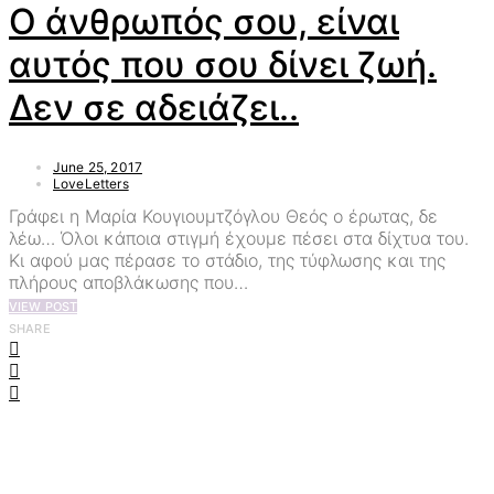
Ο άνθρωπός σου, είναι
αυτός που σου δίνει ζωή.
Δεν σε αδειάζει..
June 25, 2017
LoveLetters
Γράφει η Μαρία Κουγιουμτζόγλου Θεός ο έρωτας, δε
λέω… Όλοι κάποια στιγμή έχουμε πέσει στα δίχτυα του.
Κι αφού μας πέρασε το στάδιο, της τύφλωσης και της
πλήρους αποβλάκωσης που…
VIEW POST
SHARE