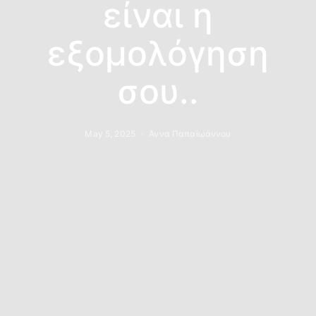
είναι η
εξομολόγηση
σου..
May 5, 2025
Άννα Παπαϊωάννου