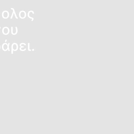
κολος
σου
άρει.