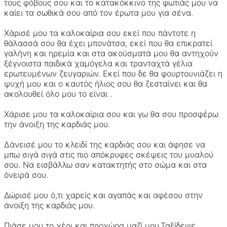
τους φόβους σου και το κατακόκκινο της φωτιάς μου να
καίει τα σωθικά σου από τον έρωτα μου για σένα.
Χάρισέ μου τα καλοκαίρια σου εκεί που πάντοτε η
θάλασσά σου θα έχει μπονάτσα, εκεί που θα επικρατεί
γαλήνη και ηρεμία και στα ακούσματά μου θα αντηχούν
ξέγνοιστα παιδικά χαμόγελα και τρανταχτά γέλια
ερωτευμένων ζευγαριών. Εκεί που δε θα φουρτουνιάζει η
ψυχή μου και ο καυτός ήλιος σου θα ζεσταίνει και θα
ακολουθεί όλο μου το είναι .
Χάρισε μου τα καλοκαίρια σου και γω θα σου προσφέρω
την άνοιξη της καρδιάς μου.
Δάνεισέ μου το κλειδί της καρδιάς σου και άφησε να
μπω σιγά σιγά στις πιο απόκρυφες σκέψεις του μυαλού
σου. Να εισβάλλω σαν κατακτητής στο σώμα και στα
όνειρά σου.
Δώρισέ μου ό,τι χαρείς και αγαπάς και αφέσου στην
άνοιξη της καρδιάς μου.
Πιάσε μου το χέρι και προχώρα μαζί μου.Ταξίδεψε