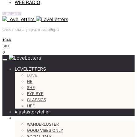
WEB RADIO
SUBSCRIBE
Όταν η σκέψη, έγινε συναίσθημα
194K
30K
0
LOVELETTERS
LOVE
HE
SHE
BYE BYE
CLASSICS
LIFE
#justastoryteller
MORE
WANDERLUSTER
GOOD VIBES ONLY
SOCIAL TALK