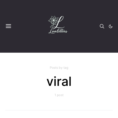
Posts by tag
viral
1 post