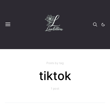
Posts by tag
tiktok
1 post