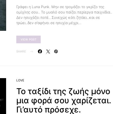
Γράφει η Luna Punk. Μην σε τρομάζει το γκρίζο της
ομίχλης σου.. Το μυαλό σου παίζει περίεργα παιχνίδια..
Δεν ησυχάζει ποτέ.. Συνεχώς κάτι ζητάει..και σε
τρώει..δεν σ’αφήνει σε ησυχία μέχρι…
VIEW POST
SHARE
LOVE
Το ταξίδι της ζωής μόνο
μια φορά σου χαρίζεται.
Γι’αυτό πρόσεχε.