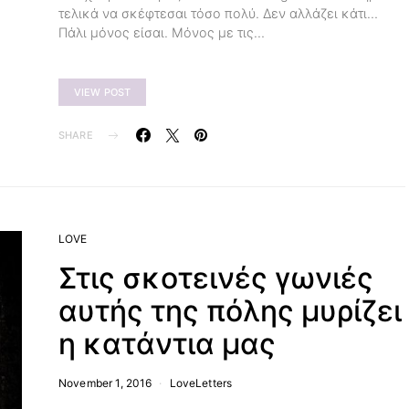
τελικά να σκέφτεσαι τόσο πολύ. Δεν αλλάζει κάτι…
Πάλι μόνος είσαι. Μόνος με τις…
VIEW POST
SHARE
LOVE
Στις σκοτεινές γωνιές
αυτής της πόλης μυρίζει
η κατάντια μας
November 1, 2016
LoveLetters