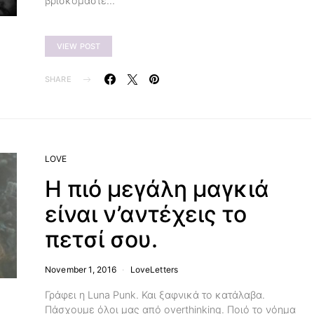
βρισκόμαστε…
VIEW POST
SHARE
LOVE
Η πιό μεγάλη μαγκιά
είναι ν’αντέχεις το
πετσί σου.
November 1, 2016
LoveLetters
Γράφει η Luna Punk. Και ξαφνικά το κατάλαβα.
Πάσχουμε όλοι μας από overthinking. Ποιό το νόημα