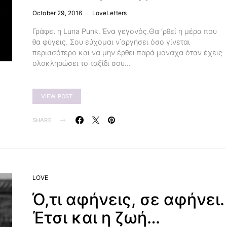
October 29, 2016
LoveLetters
Γράφει η Luna Punk. Ένα γεγονός.Θα ‘ρθεί η μέρα που
θα φύγεις. Σου εύχομαι ν΄αργήσει όσο γίνεται
περισσότερο και να μην έρθει παρά μονάχα όταν έχεις
ολοκληρώσει το ταξίδι σου…
VIEW POST
SHARE
LOVE
Ό,τι αφήνεις, σε αφήνει.
Έτσι και η ζωή…