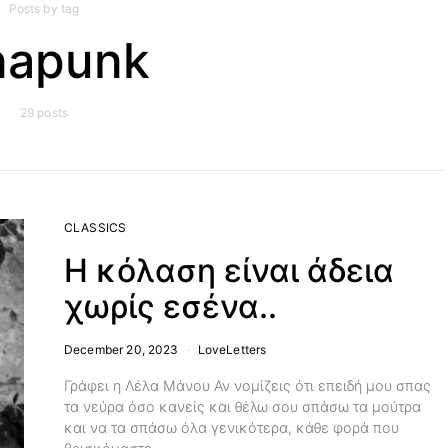
Posts by tag
napunk
29 posts
CLASSICS
Η κόλαση είναι άδεια
χωρίς εσένα..
December 20, 2023
LoveLetters
Γράφει η Λέλα Μάνου Αν νομίζεις ότι επειδή μου σπας
τα νεύρα όσο κανείς και θέλω σου σπάσω τα μούτρα
και να τα σπάσω όλα γενικότερα, κάθε φορά που