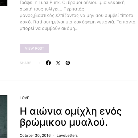
Γράφει η Luna Punk. Οι δρόμοι άδειοι…μια νεκρική
σιωπή τους τυλίγει… Περπατάς
μόνος,βιαστικός,ελπίζοντας να μην σου συμβεί τίποτα
κακό. Γιατί αυτή,είναι μια κακόφημη γειτονιά. Τα πάντα
μπορεί να συμβούν ακόμη…
VIEW POST
SHARE
LOVE
Η αιώνια ομίχλη ενός
βρώμικου μυαλού.
October 30, 2016
LoveLetters