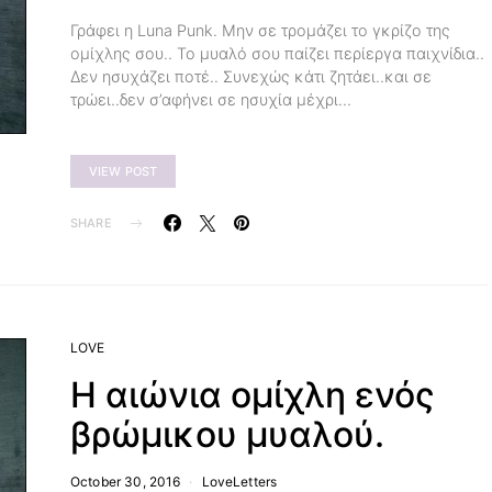
Γράφει η Luna Punk. Μην σε τρομάζει το γκρίζο της
ομίχλης σου.. Το μυαλό σου παίζει περίεργα παιχνίδια..
Δεν ησυχάζει ποτέ.. Συνεχώς κάτι ζητάει..και σε
τρώει..δεν σ’αφήνει σε ησυχία μέχρι…
VIEW POST
SHARE
LOVE
Η αιώνια ομίχλη ενός
βρώμικου μυαλού.
October 30, 2016
LoveLetters