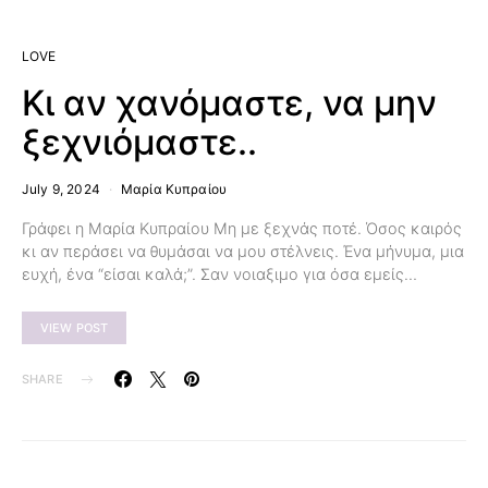
LOVE
Κι αν χανόμαστε, να μην
ξεχνιόμαστε..
July 9, 2024
Μαρία Κυπραίου
Γράφει η Μαρία Κυπραίου Μη με ξεχνάς ποτέ. Όσος καιρός
κι αν περάσει να θυμάσαι να μου στέλνεις. Ένα μήνυμα, μια
ευχή, ένα “είσαι καλά;”. Σαν νοιαξιμο για όσα εμείς…
VIEW POST
SHARE