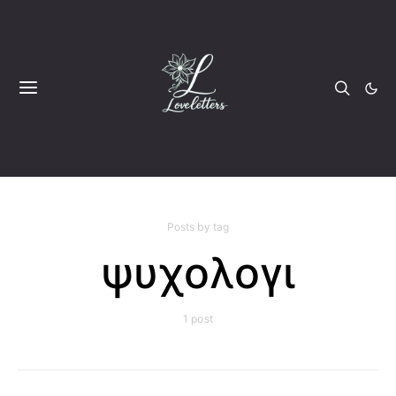
Posts by tag
ψυχολογι
1 post