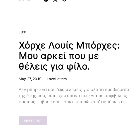
LIFE
Χόρχε Λουίς Μπόρχες:
Μου αρκεί που με
θέλεις για φίλο.
May 27, 2019
LoveLetters
Δεν μπορώ να σου δώσω λύσεις για όλα τα προβλήματα
της ζωής σου, ούτε έχω απαντήσεις για τις αμφιβολίες
και τους φόβους σου ˙ όμως μπορώ να σ’ ακούσω και…
VIEW POST