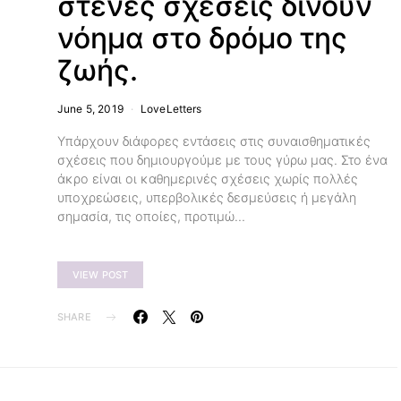
στενές σχέσεις δίνουν
νόημα στο δρόμο της
ζωής.
June 5, 2019
LoveLetters
Υπάρχουν διάφορες εντάσεις στις συναισθηματικές
σχέσεις που δημιουργούμε με τους γύρω μας. Στο ένα
άκρο είναι οι καθημερινές σχέσεις χωρίς πολλές
υποχρεώσεις, υπερβολικές δεσμεύσεις ή μεγάλη
σημασία, τις οποίες, προτιμώ…
VIEW POST
SHARE