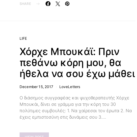
SHARE
LIFE
Χόρχε Μπουκάϊ: Πριν
πεθάνω κόρη μου, θα
ήθελα να σου έχω μάθει
December 15, 2017
LoveLetters
Ο διάσημος συγγραφέας και ψυχοθεραπευτής Χόρχε
Μπουκάι, δίνει σε γράμμα για την κόρη του 30
πολύτιμες συμβουλές: 1. Να χαίρεσαι τον έρωτα 2. Να
έχεις εμπιστοσύνη στις δυνάμεις σου 3.…