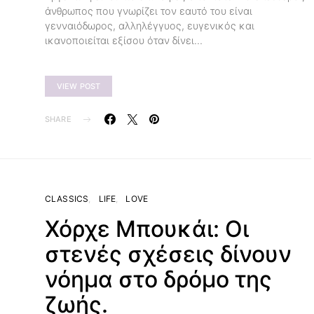
άνθρωπος που γνωρίζει τον εαυτό του είναι
γενναιόδωρος, αλληλέγγυος, ευγενικός και
ικανοποιείται εξίσου όταν δίνει…
VIEW POST
SHARE
CLASSICS
LIFE
LOVE
Χόρχε Μπουκάι: Οι
στενές σχέσεις δίνουν
νόημα στο δρόμο της
ζωής.