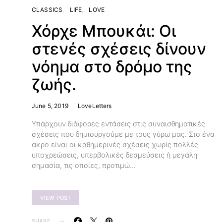
CLASSICS
LIFE
LOVE
Χόρχε Μπουκάι: Οι
στενές σχέσεις δίνουν
νόημα στο δρόμο της
ζωής.
June 5, 2019
LoveLetters
Υπάρχουν διάφορες εντάσεις στις συναισθηματικές
σχέσεις που δημιουργούμε με τους γύρω μας. Στο ένα
άκρο είναι οι καθημερινές σχέσεις χωρίς πολλές
υποχρεώσεις, υπερβολικές δεσμεύσεις ή μεγάλη
σημασία, τις οποίες, προτιμώ…
VIEW POST
SHARE