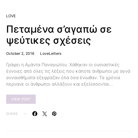
LOVE
Πεταμένα σ’αγαπώ σε
ψεύτικες σχέσεις
October 2, 2016
LoveLetters
Γράφει η Αμάντα Παναγιώτου. Χάθηκαν οι ουσιαστικές
έννοιες από όλες τις λέξεις που κάποτε άνθρωποι με αγνά
συναισθήματα εξεφραζαν όλα όσα ένιωθαν. Τα χρόνια
περνανε οι άνθρωποι αλλάζουν και εξελίσσονται…
VIEW POST
SHARE