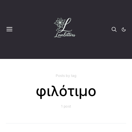
Posts by tag
φιλότιμο
1 post