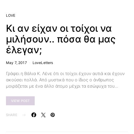
LOVE
Κι αν είχαν οι τοίχοι να
μιλήσουν.. πόσα θα μας
έλεγαν;
May 7, 2017
LoveLetters
Γράφει η Βάλια Κ. Λένε ότι οι τοίχοι έχουν αυτιά και έχουν
ακούσει πολλά. Από μυστικά που ο ίδιος ο άνθρωπος
μοιράζεται με ένα άλλο άτομο μέχρι τα εσώψυχα του…
VIEW POST
SHARE