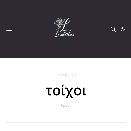
Posts by tag
τοίχοι
1 post