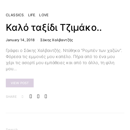
CLASSICS
LIFE
LOVE
Καλό ταξίδι Τζιμάκο..
January 14, 2018
Σάκης Χαλβαντζής
Γράφει ο Σάκης Χαλβαντζής. Ντύθηκα “Ρομπέν των χαζών”.
Φόρεσα τις εμμονές μου καπέλο. Πήρα από το ένα μου
χέρι τις ασορτί μου εμπάθειες και από το άλλο, τη φίλη
μου…
VIEW POST
SHARE
Search