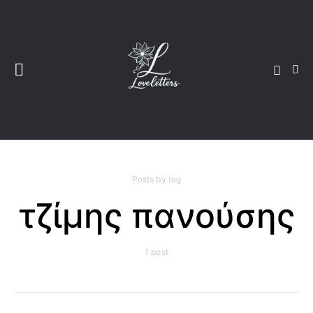
Posts by tag
τζίμης πανούσης
1 post