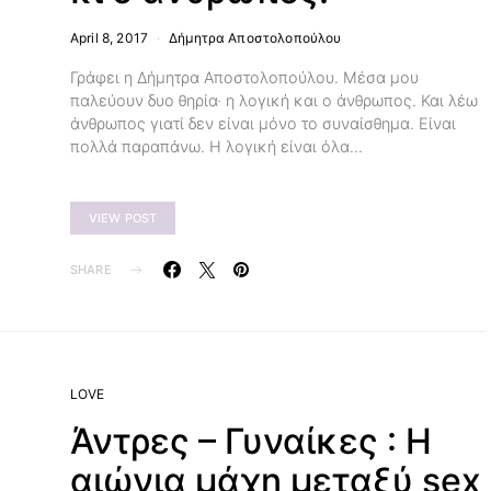
April 8, 2017
Δήμητρα Αποστολοπούλου
Γράφει η Δήμητρα Αποστολοπούλου. Μέσα μου
παλεύουν δυο θηρία· η λογική και ο άνθρωπος. Και λέω
άνθρωπος γιατί δεν είναι μόνο το συναίσθημα. Είναι
πολλά παραπάνω. Η λογική είναι όλα…
VIEW POST
SHARE
LOVE
Άντρες – Γυναίκες : Η
αιώνια μάχη μεταξύ sex