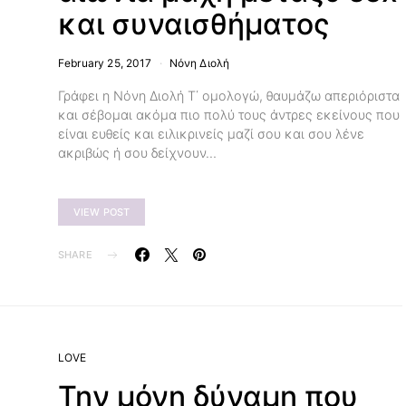
και συναισθήματος
February 25, 2017
Νόνη Διολή
Γράφει η Νόνη Διολή Τ΄ ομολογώ, θαυμάζω απεριόριστα
και σέβομαι ακόμα πιο πολύ τους άντρες εκείνους που
είναι ευθείς και ειλικρινείς μαζί σου και σου λένε
ακριβώς ή σου δείχνουν…
VIEW POST
SHARE
LOVE
Την μόνη δύναμη που