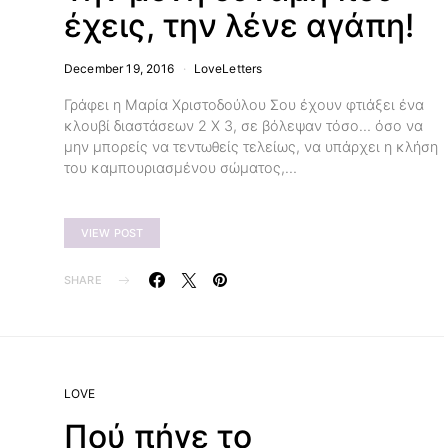
έχεις, την λένε αγάπη!
December 19, 2016
LoveLetters
Γράφει η Μαρία Χριστοδούλου Σου έχουν φτιάξει ένα
κλουβί διαστάσεων 2 Χ 3, σε βόλεψαν τόσο… όσο να
μην μπορείς να τεντωθείς τελείως, να υπάρχει η κλήση
του καμπουριασμένου σώματος,…
VIEW POST
SHARE
LOVE
Πού πήγε το