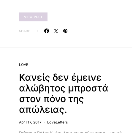
VIEW POST
SHARE
LOVE
Κανείς δεν έμεινε
αλώβητος μπροστά
στον πόνο της
απώλειας.
April 17, 2017
LoveLetters
Γράφει η Βάλια Κ. Απώλεια συναισθηματική, ψυχική,