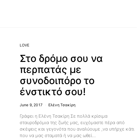
LOVE
Στο δρόμο σου να
περπατάς με
συνοδοιπόρο το
ένστικτό σου!
June 9, 2017
Ελένη Τσακίρη
Γράφει η Ελένη Τσακίρη Σε πολλά κρίσιμα
σταυροδρόμια της ζωής μας, ευχόμαστε πέρα από
σκέψεις και γεγονότα που αναλύουμε ,να υπήρχε κάτι
που να μας σταματά ή να μας ωθεί…