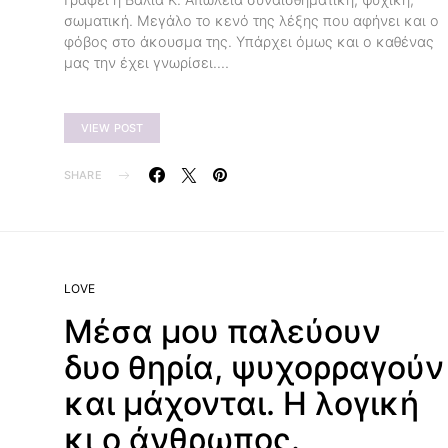
σωματική. Μεγάλο το κενό της λέξης που αφήνει και ο
φόβος στο άκουσμα της. Υπάρχει όμως και ο καθένας
μας την έχει γνωρίσει.…
VIEW POST
SHARE
LOVE
Μέσα μου παλεύουν
δυο θηρία, ψυχορραγούν
και μάχονται. Η λογική
κι ο άνθρωπος.