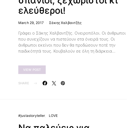
σπάνιοι, ξεχωριστοί κι
ελεύθεροι!
March 29, 2017
Σάκης Χαλβαντζής
Γράφει ο Σάκης Χαλβαντζής. Ονειροπόλοι. Οι άνθρωποι
που συνεχίζουν να πιστεύουν στα όνειρά τους. Οι
άνθρωποι εκείνοι που δεν θα προδώσουν ποτέ την
παιδικότητά τους. Κουβαλούν σε όλη τη διάρκεια…
VIEW POST
SHARE
#justastoryteller
LOVE
Να παλεύεις για