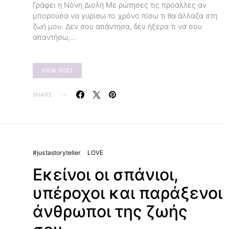
Γράφει η Νόνη Διολή Με ρώτησες τις προάλλες αν
μπορούσα να γυρίσω το χρόνο πίσω τι θα άλλαζα στη
ζωή μου. Δεν σου απάντησα, δεν ήξερα τι να σου
απαντήσω,…
VIEW POST
SHARE
#justastoryteller
LOVE
Εκείνοι οι σπάνιοι,
υπέροχοι και παράξενοι
άνθρωποι της ζωής