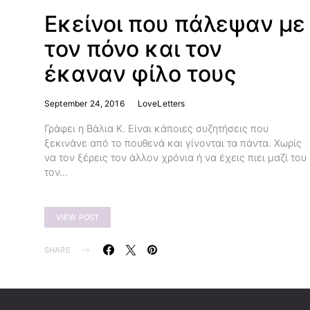
Εκείνοι που πάλεψαν με
τον πόνο και τον
έκαναν φίλο τους
September 24, 2016
LoveLetters
Γράφει η Βάλια Κ. Είναι κάποιες συζητήσεις που
ξεκινάνε από το πουθενά και γίνονται τα πάντα. Χωρίς
να τον ξέρεις τον άλλον χρόνια ή να έχεις πιει μαζί του
τον…
VIEW POST
SHARE