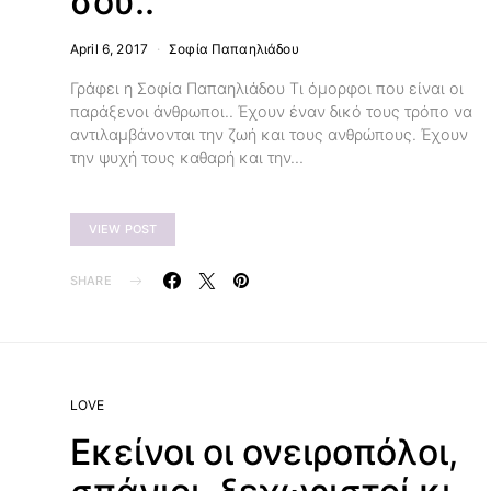
σου..
April 6, 2017
Σοφία Παπαηλιάδου
Γράφει η Σοφία Παπαηλιάδου Τι όμορφοι που είναι οι
παράξενοι άνθρωποι.. Έχουν έναν δικό τους τρόπο να
αντιλαμβάνονται την ζωή και τους ανθρώπους. Έχουν
την ψυχή τους καθαρή και την…
VIEW POST
SHARE
LOVE
Εκείνοι οι ονειροπόλοι,