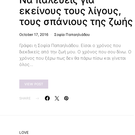
εκείνους τους λίγους,
τους σπάνιους της ζωής
October 17, 2016
Σοφία Παπαηλιάδου
Γράφει η Σοφία Παπαηλιάδου. Είσαι ο χρόνος που
διεκδικείς από την ζωή μου. Ο χρόνος που σου δίνω. Ο
χρόνος που ξέρω πως δεν θα πάρω πίσω και γίνεται
όλος…
VIEW POST
SHARE
LOVE